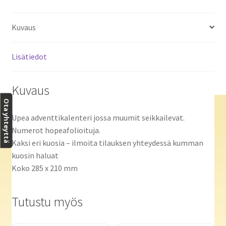
Kuvaus
Lisätiedot
Kuvaus
Ota yhteyttä
Upea adventtikalenteri jossa muumit seikkailevat.
Numerot hopeafolioituja.
Kaksi eri kuosia – ilmoita tilauksen yhteydessä kumman
kuosin haluat
Koko 285 x 210 mm
Tutustu myös