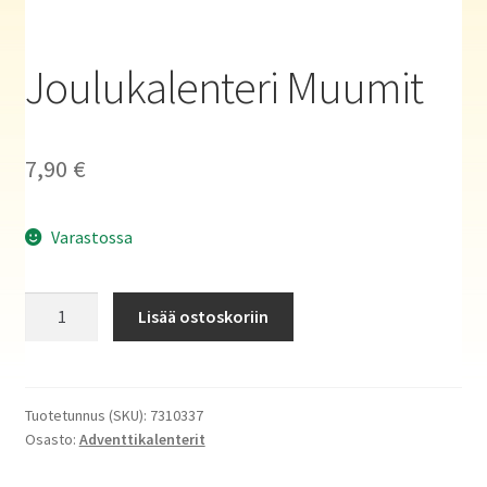
Haluatko kirjailijaksi?
Joulukalenteri Muumit
7,90
€
Varastossa
Joulukalenteri
Lisää ostoskoriin
Muumit
määrä
Tuotetunnus (SKU):
7310337
Osasto:
Adventtikalenterit