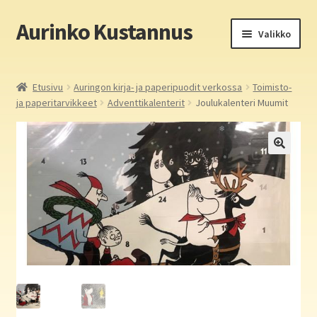
Aurinko Kustannus
Siirry
Siirry
Valikko
navigointiin
sisältöön
Etusivu
Etusivu
Auringon kirja- ja paperipuodit verkossa
Toimisto-
ja paperitarvikkeet
Adventtikalenterit
Joulukalenteri Muumit
Yritys
In English
Yhteystiedot
Laajen
Aurinko Kustannus: kirjat
alemm
tason
Laajen
Auringon kirja- ja paperipuodit verkossa
valikko
alemm
tason
Media
valikko