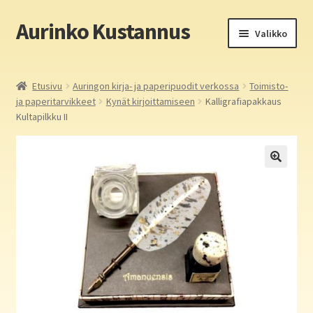
Aurinko Kustannus
Siirry
Siirry
Valikko
navigointiin
sisältöön
Etusivu
Etusivu
Auringon kirja- ja paperipuodit verkossa
Toimisto-
ja paperitarvikkeet
Kynät kirjoittamiseen
Kalligrafiapakkaus
Yritys
Kultapilkku II
In English
Yhteystiedot
Laajen
Aurinko Kustannus: kirjat
alemm
tason
Laajen
Auringon kirja- ja paperipuodit verkossa
valikko
alemm
tason
Media
valikko