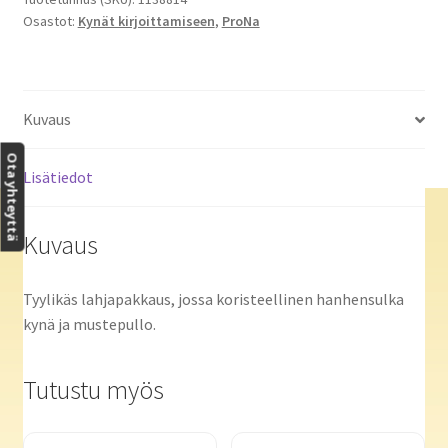
Osastot:
Kynät kirjoittamiseen
,
ProNa
Kuvaus
Ota yhteyttä
Lisätiedot
Kuvaus
Tyylikäs lahjapakkaus, jossa koristeellinen hanhensulka
kynä ja mustepullo.
Tutustu myös