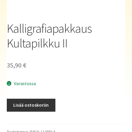
Haluatko kirjailijaksi?
Kalligrafiapakkaus
Kultapilkku II
35,90
€
Varastossa
Kalligrafiapakkaus
Lisää ostoskoriin
Kultapilkku
II
määrä
Tuotetunnus (SKU):
1138814