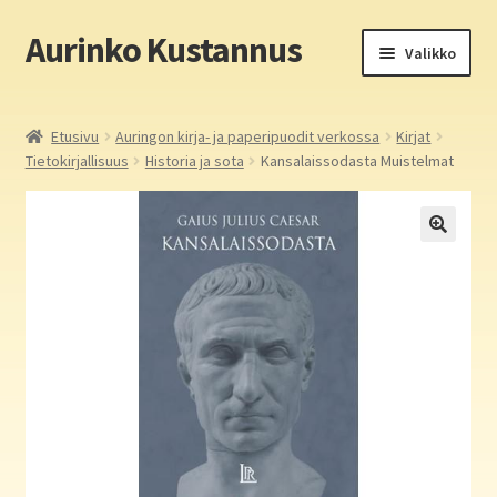
Aurinko Kustannus
Siirry
Siirry
Valikko
navigointiin
sisältöön
Etusivu
Etusivu
Auringon kirja- ja paperipuodit verkossa
Kirjat
Tietokirjallisuus
Historia ja sota
Kansalaissodasta Muistelmat
Yritys
In English
Yhteystiedot
Laajen
Aurinko Kustannus: kirjat
alemm
tason
Laajen
Auringon kirja- ja paperipuodit verkossa
valikko
alemm
tason
Media
valikko