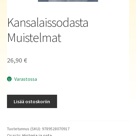
Haluatko kirjailijaksi?
Kansalaissodasta
Muistelmat
26,90
€
Varastossa
Kansalaissodasta
Lisää ostoskoriin
Muistelmat
määrä
Tuotetunnus (SKU):
9789528070917
Osasto:
Historia ja sota