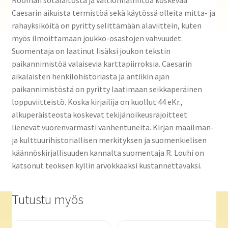
Caesarin aikuista termistöä sekä käytössä olleita mitta- ja
rahayksiköitä on pyritty selittämään alaviittein, kuten
myös ilmoittamaan joukko-osastojen vahvuudet.
Suomentaja on laatinut lisäksi joukon tekstin
paikannimistöä valaisevia karttapiirroksia. Caesarin
aikalaisten henkilöhistoriasta ja antiikin ajan
paikannimistöstä on pyritty laatimaan seikkaperäinen
loppuviitteistö. Koska kirjailija on kuollut 44 eKr.,
alkuperäisteosta koskevat tekijänoikeusrajoitteet
lienevät vuorenvarmasti vanhentuneita. Kirjan maailman-
ja kulttuurihistoriallisen merkityksen ja suomenkielisen
käännöskirjallisuuden kannalta suomentaja R. Louhi on
katsonut teoksen kyllin arvokkaaksi kustannettavaksi.
Tutustu myös