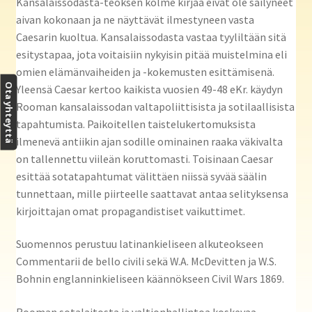
Kansalaissodasta-teoksen kolme kirjaa eivät ole säilyneet
aivan kokonaan ja ne näyttävät ilmestyneen vasta
Caesarin kuoltua. Kansalaissodasta vastaa tyyliltään sitä
esitystapaa, jota voitaisiin nykyisin pitää muistelmina eli
omien elämänvaiheiden ja -kokemusten esittämisenä.
Ota yhteyttä
Yleensä Caesar kertoo kaikista vuosien 49-48 eKr. käydyn
Rooman kansalaissodan valtapoliittisista ja sotilaallisista
tapahtumista. Paikoitellen taistelukertomuksista
ilmenevä antiikin ajan sodille ominainen raaka väkivalta
on tallennettu viileän koruttomasti. Toisinaan Caesar
esittää sotatapahtumat välittäen niissä syvää säälin
tunnettaan, mille piirteelle saattavat antaa selityksensa
kirjoittajan omat propagandistiset vaikuttimet.
Suomennos perustuu latinankieliseen alkuteokseen
Commentarii de bello civili sekä W.A. McDevitten ja W.S.
Bohnin englanninkieliseen käännökseen Civil Wars 1869.
Rooman sotalaitosta ja valtionhallintoa koskevaa