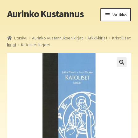
Aurinko Kustannus
Siirry
Siirry
Valikko
navigointiin
sisältöön
Etusivu
Etusivu
Aurinko Kustannuksen kirjat
Arkki-kirjat
Kristilliset
kirjat
Katoliset kirjeet
Yritys
In English
Yhteystiedot
Laajen
Aurinko Kustannus: kirjat
alemm
tason
Laajen
Auringon kirja- ja paperipuodit verkossa
valikko
alemm
tason
Media
valikko