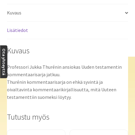
Kuvaus
Lisätiedot
Kuvaus
Ota yhteyttä
Professori Jukka Thurénin ansiokas Uuden testamentin
kommentaarisarja jatkuu.
Thurénin kommentaarisarja on ehkä syvintä ja
oivaltavinta kommentaarikirjallisuutta, mitä Uuteen
testamenttiin suomeksi löytyy.
Tutustu myös