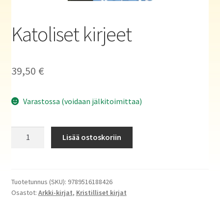
Haluatko kirjailijaksi?
Katoliset kirjeet
39,50
€
Varastossa (voidaan jälkitoimittaa)
Katoliset
Lisää ostoskoriin
kirjeet
määrä
Tuotetunnus (SKU):
9789516188426
Osastot:
Arkki-kirjat
,
Kristilliset kirjat