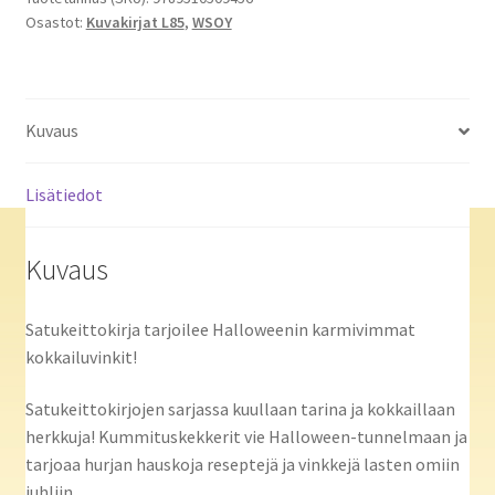
Osastot:
Kuvakirjat L85
,
WSOY
Kuvaus
Lisätiedot
Kuvaus
Satukeittokirja tarjoilee Halloweenin karmivimmat
kokkailuvinkit!
Satukeittokirjojen sarjassa kuullaan tarina ja kokkaillaan
herkkuja! Kummituskekkerit vie Halloween-tunnelmaan ja
tarjoaa hurjan hauskoja reseptejä ja vinkkejä lasten omiin
juhliin.