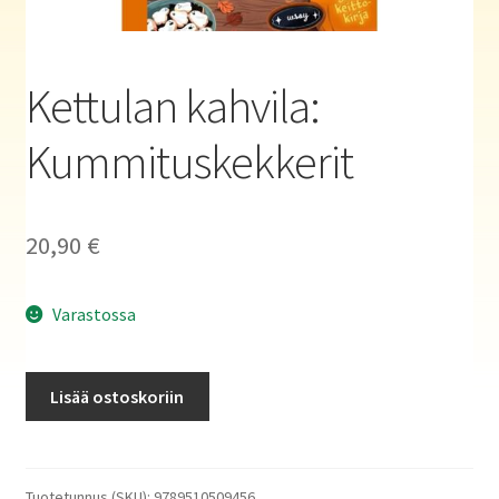
Haluatko kirjailijaksi?
Kettulan kahvila:
Kummituskekkerit
20,90
€
Varastossa
Kettulan
Lisää ostoskoriin
kahvila:
Kummituskekkerit
määrä
Tuotetunnus (SKU):
9789510509456