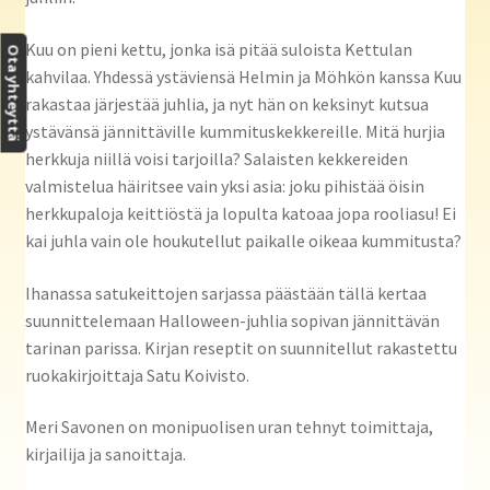
Kuu on pieni kettu, jonka isä pitää suloista Kettulan
Ota yhteyttä
kahvilaa. Yhdessä ystäviensä Helmin ja Möhkön kanssa Kuu
rakastaa järjestää juhlia, ja nyt hän on keksinyt kutsua
ystävänsä jännittäville kummituskekkereille. Mitä hurjia
herkkuja niillä voisi tarjoilla? Salaisten kekkereiden
valmistelua häiritsee vain yksi asia: joku pihistää öisin
herkkupaloja keittiöstä ja lopulta katoaa jopa rooliasu! Ei
kai juhla vain ole houkutellut paikalle oikeaa kummitusta?
Ihanassa satukeittojen sarjassa päästään tällä kertaa
suunnittelemaan Halloween-juhlia sopivan jännittävän
tarinan parissa. Kirjan reseptit on suunnitellut rakastettu
ruokakirjoittaja Satu Koivisto.
Meri Savonen on monipuolisen uran tehnyt toimittaja,
kirjailija ja sanoittaja.