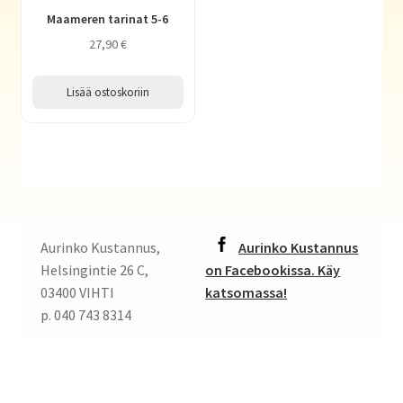
Maameren tarinat 5-6
27,90
€
Lisää ostoskoriin
Aurinko Kustannus,
Aurinko Kustannus
Helsingintie 26 C,
on Facebookissa. Käy
03400 VIHTI
katsomassa!
p. 040 743 8314