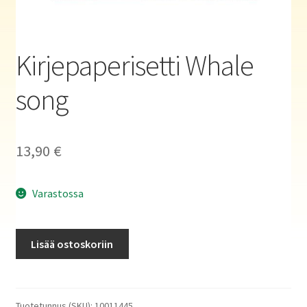
Haluatko kirjailijaksi?
Kirjepaperisetti Whale
song
13,90
€
Varastossa
Kirjepaperisetti
Lisää ostoskoriin
Whale
song
määrä
Tuotetunnus (SKU):
10011445