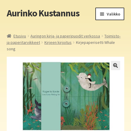
Aurinko Kustannus
Siirry
Siirry
Valikko
navigointiin
sisältöön
Etusivu
Etusivu
Auringon kirja- ja paperipuodit verkossa
Toimisto-
ja paperitarvikkeet
Kirjeen kirjoitus
Kirjepaperisetti Whale
Yritys
song
In English
Yhteystiedot
Laajen
Aurinko Kustannus: kirjat
alemm
tason
Laajen
Auringon kirja- ja paperipuodit verkossa
valikko
alemm
tason
Media
valikko