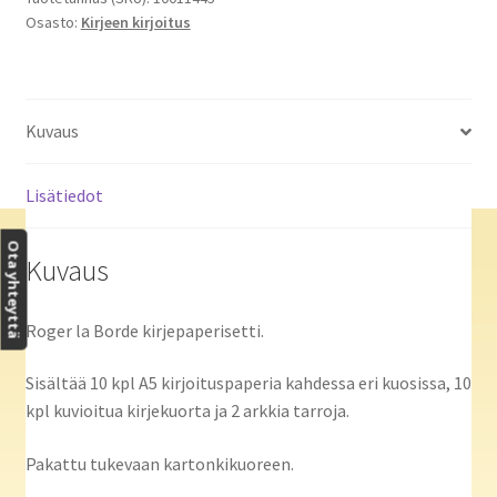
Osasto:
Kirjeen kirjoitus
Kuvaus
Lisätiedot
Ota yhteyttä
Kuvaus
Roger la Borde kirjepaperisetti.
Sisältää 10 kpl A5 kirjoituspaperia kahdessa eri kuosissa, 10
kpl kuvioitua kirjekuorta ja 2 arkkia tarroja.
Pakattu tukevaan kartonkikuoreen.