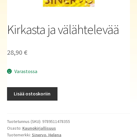
Haluatko kirjailijaksi?
Kirkasta ja välähtelevää
28,90
€
Varastossa
Kirkasta
Lisää ostoskoriin
ja
välähtelevää
määrä
Tuotetunnus (SKU):
9789511478355
Osasto:
Kaunokirjallisuus
Tuotemerkki:
Sinervo, Helena