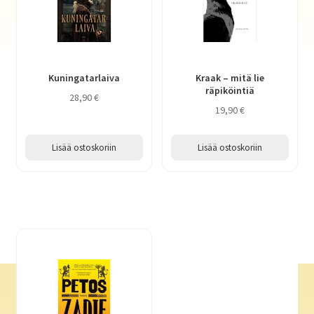
Kuningatarlaiva
Kraak – mitä lie
räpiköintiä
28,90
€
19,90
€
Lisää ostoskoriin
Lisää ostoskoriin