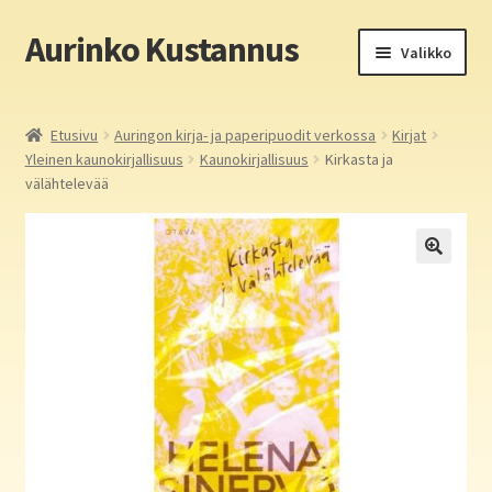
Aurinko Kustannus
Siirry
Siirry
Valikko
navigointiin
sisältöön
Etusivu
Etusivu
Auringon kirja- ja paperipuodit verkossa
Kirjat
Yleinen kaunokirjallisuus
Kaunokirjallisuus
Kirkasta ja
Yritys
välähtelevää
In English
Yhteystiedot
Laajen
Aurinko Kustannus: kirjat
alemm
tason
Laajen
Auringon kirja- ja paperipuodit verkossa
valikko
alemm
tason
Media
valikko