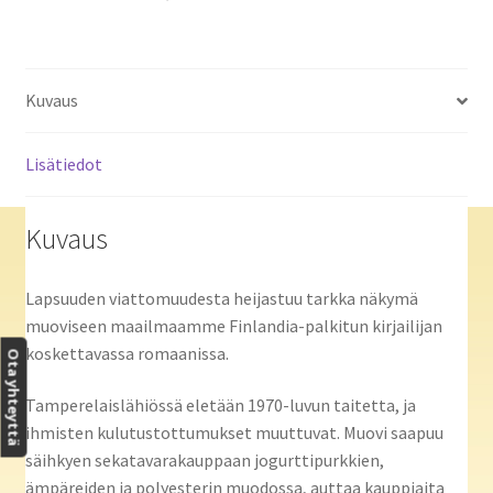
Kuvaus
Lisätiedot
Kuvaus
Lapsuuden viattomuudesta heijastuu tarkka näkymä
muoviseen maailmaamme Finlandia-palkitun kirjailijan
koskettavassa romaanissa.
Ota yhteyttä
Tamperelaislähiössä eletään 1970-luvun taitetta, ja
ihmisten kulutustottumukset muuttuvat. Muovi saapuu
säihkyen sekatavarakauppaan jogurttipurkkien,
ämpäreiden ja polyesterin muodossa, auttaa kauppiaita