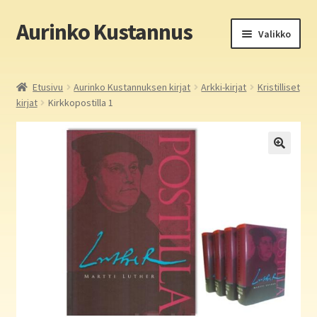
Aurinko Kustannus
Siirry
Siirry
Valikko
navigointiin
sisältöön
Etusivu
Etusivu
Aurinko Kustannuksen kirjat
Arkki-kirjat
Kristilliset
kirjat
Kirkkopostilla 1
Yritys
In English
Yhteystiedot
Laajen
Aurinko Kustannus: kirjat
alemm
tason
Laajen
Auringon kirja- ja paperipuodit verkossa
valikko
alemm
tason
Media
valikko