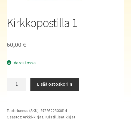
Haluatko kirjailijaksi?
Kirkkopostilla 1
60,00
€
Varastossa
Kirkkopostilla
Lisää ostoskoriin
1
määrä
Tuotetunnus (SKU):
9789522300614
Osastot:
Arkki-kirjat
,
Kristilliset kirjat