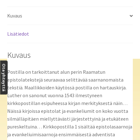
Kuvaus
Lisätiedot
Kuvaus
Ota yhteyttä
Postilla on tarkoittanut alun perin Raamatun
epistolatekstejä seuraavaa selittävää saarnanomaista
tekstiä. Maallikkoiden käytössä postilla on hartauskirja.
Luther on sanonut vuonna 1543 ilmestyneen
kirkkopostillan esipuheessa kirjan merkityksestä näin…
Näissä kirjoissa epistolat ja evankeliumit on koko vuotta
silmälläpitäen miellyttävästi järjestettyinä ja etukäteen
pureskeltuina… Kirkkopostilla 1 sisältää epistolasaarnoja
ja evankeliuimisaarnoja ensimmäisestä adventista