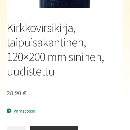
Haluatko kirjailijaksi?
Kirkkovirsikirja,
taipuisakantinen,
120×200 mm sininen,
uudistettu
28,90
€
Varastossa
Kirkkovirsikirja,