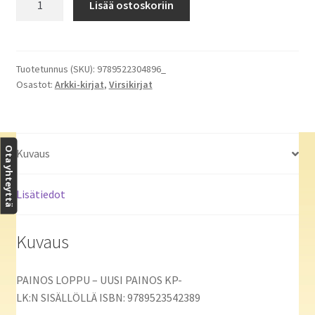
Lisää ostoskoriin
taipuisakantinen,
120x200
mm
sininen,
Tuotetunnus (SKU):
9789522304896_
Osastot:
Arkki-kirjat
,
Virsikirjat
uudistettu
määrä
Ota yhteyttä
Kuvaus
Lisätiedot
Kuvaus
PAINOS LOPPU – UUSI PAINOS KP-
LK:N SISÄLLÖLLÄ ISBN: 9789523542389