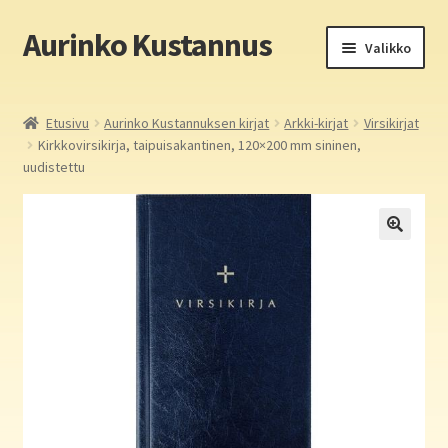
Aurinko Kustannus
Siirry
Siirry
Valikko
navigointiin
sisältöön
Etusivu
Etusivu
Aurinko Kustannuksen kirjat
Arkki-kirjat
Virsikirjat
Kirkkovirsikirja, taipuisakantinen, 120×200 mm sininen,
Yritys
uudistettu
In English
Yhteystiedot
Laajen
Aurinko Kustannus: kirjat
alemm
tason
Laajen
Auringon kirja- ja paperipuodit verkossa
valikko
alemm
tason
Media
valikko