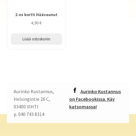
2-os kortti Häävaunut
4,90
€
Lisää ostoskoriin
Aurinko Kustannus,
Aurinko Kustannus
Helsingintie 26 C,
on Facebookissa. Käy
03400 VIHTI
katsomassa!
p. 040 743 8314