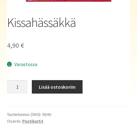
Haluatko kirjailijaksi?
Kissahässäkkä
4,90
€
Varastossa
Kissahässäkkä
Lisää ostoskoriin
määrä
Tuotetunnus (SKU):
91HU
Osasto:
Postikortit