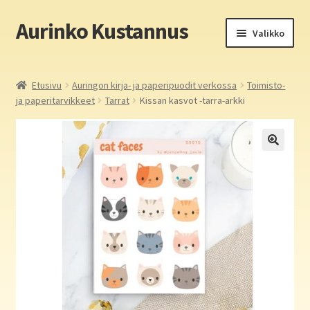
Aurinko Kustannus
Siirry
Siirry
Valikko
navigointiin
sisältöön
Etusivu
Etusivu
Auringon kirja- ja paperipuodit verkossa
Toimisto-
ja paperitarvikkeet
Tarrat
Kissan kasvot -tarra-arkki
Yritys
In English
Yhteystiedot
Laajen
Aurinko Kustannus: kirjat
alemm
tason
Laajen
Auringon kirja- ja paperipuodit verkossa
valikko
alemm
tason
Media
valikko