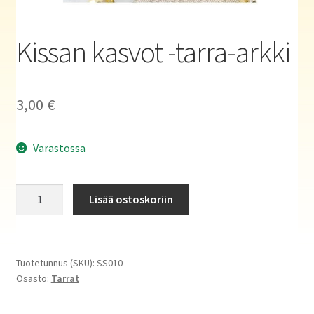
Haluatko kirjailijaksi?
Kissan kasvot -tarra-arkki
3,00
€
Varastossa
Kissan
Lisää ostoskoriin
kasvot
-
tarra-
arkki
Tuotetunnus (SKU):
SS010
Osasto:
Tarrat
määrä