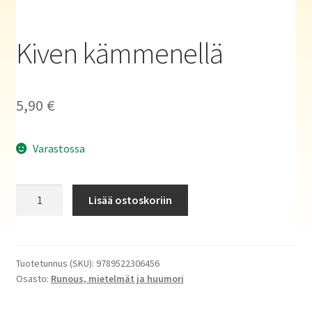
Haluatko kirjailijaksi?
Kiven kämmenellä
5,90
€
Varastossa
Kiven
Lisää ostoskoriin
kämmenellä
määrä
Tuotetunnus (SKU):
9789522306456
Osasto:
Runous, mietelmät ja huumori