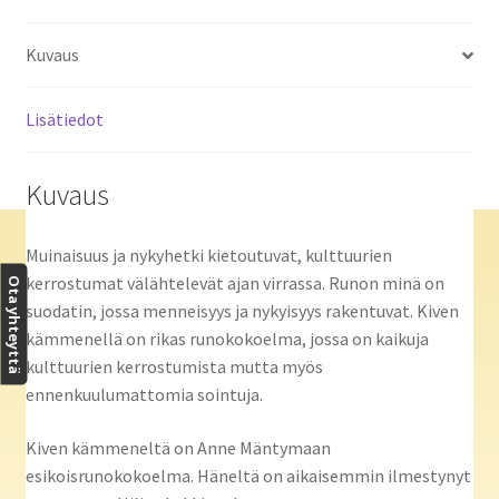
Kuvaus
Lisätiedot
Kuvaus
Muinaisuus ja nykyhetki kietoutuvat, kulttuurien
kerrostumat välähtelevät ajan virrassa. Runon minä on
Ota yhteyttä
suodatin, jossa menneisyys ja nykyisyys rakentuvat. Kiven
kämmenellä on rikas runokokoelma, jossa on kaikuja
kulttuurien kerrostumista mutta myös
ennenkuulumattomia sointuja.
Kiven kämmeneltä on Anne Mäntymaan
esikoisrunokokoelma. Häneltä on aikaisemmin ilmestynyt