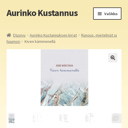
Aurinko Kustannus
Siirry
Siirry
Valikko
navigointiin
sisältöön
Etusivu
Etusivu
Aurinko Kustannuksen kirjat
Runous, mietelmät ja
huumori
Kiven kämmenellä
Yritys
In English
Yhteystiedot
Laajen
Aurinko Kustannus: kirjat
alemm
tason
Laajen
Auringon kirja- ja paperipuodit verkossa
valikko
alemm
tason
Media
valikko