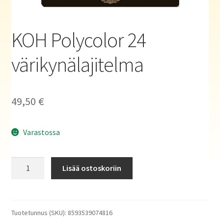
Haluatko kirjailijaksi?
KOH Polycolor 24
värikynälajitelma
49,50
€
Varastossa
KOH
Lisää ostoskoriin
Polycolor
24
värikynälajitelma
määrä
Tuotetunnus (SKU):
8593539074816