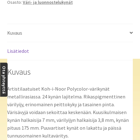
Osasto:
Väri- ja luonnostelukynät
Kuvaus
Lisätiedot
Ota yhteyttä
Kuvaus
Artistilaatuiset Koh-i-Noor Polycolor-värikynät
metallirasiassa. 24 kynän lajitelma. Rikaspigmenttinen
värilyijy, erinomainen peittokyky ja tasainen pinta.
Värisävyjä voidaan sekoittaa keskenään. Kuusikulmaisen
kynän halkaisija 7 mm, värilyijyn halkaisija 3,8 mm, kynän
pituus 175 mm. Puuvartiset kynät on lakattu ja päissä
tunnusomainen kultaväritys.