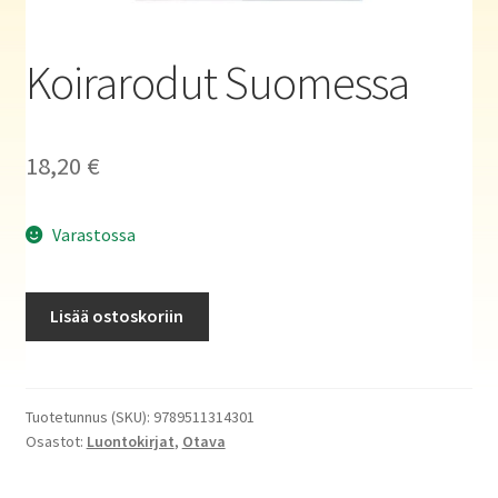
Haluatko kirjailijaksi?
Koirarodut Suomessa
18,20
€
Varastossa
Koirarodut
Lisää ostoskoriin
Suomessa
määrä
Tuotetunnus (SKU):
9789511314301
Osastot:
Luontokirjat
,
Otava