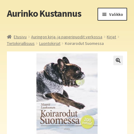
Aurinko Kustannus
Siirry
Siirry
Valikko
navigointiin
sisältöön
Etusivu
Etusivu
Auringon kirja- ja paperipuodit verkossa
Kirjat
Tietokirjallisuus
Luontokirjat
Koirarodut Suomessa
Yritys
In English
Yhteystiedot
Laajen
Aurinko Kustannus: kirjat
alemm
tason
Laajen
Auringon kirja- ja paperipuodit verkossa
valikko
alemm
tason
Media
valikko