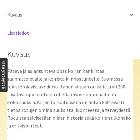
Kuvaus
Lisätiedot
Kuvaus
Ota yhteyttä
Pätevä ja asiantunteva opas koiran hankintaa
suunnittelevalle ja koirista kiinnostuneelle. Suomessa
rekisteröidyistä roduista tähän kirjaan on valittu yli 200,
tavallisimpien rotujen ohella myös koiramaailman
erikoisuuksia. Kirjan tarkoituksena on antaa kattavasti
tietoa rotujen ominaisuuksista, luonteesta ja terveydestä.
Roduista selvitetään niiden historia sekä koirien ulkonäkö
ja erityispiirteet.