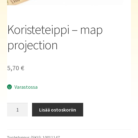
Haluatko kirjailijaksi?
Koristeteippi – map
projection
5,70
€
Varastossa
Koristeteippi
Lisää ostoskoriin
-
map
projection
määrä
Tuotetunnus (SKU):
10011147