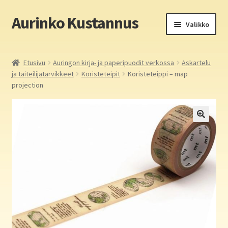
Aurinko Kustannus
Siirry
Siirry
Valikko
navigointiin
sisältöön
Etusivu
Etusivu
Auringon kirja- ja paperipuodit verkossa
Askartelu
ja taiteilijatarvikkeet
Koristeteipit
Koristeteippi – map
Yritys
projection
In English
Yhteystiedot
Laajen
Aurinko Kustannus: kirjat
alemm
tason
Laajen
Auringon kirja- ja paperipuodit verkossa
valikko
alemm
tason
Media
valikko