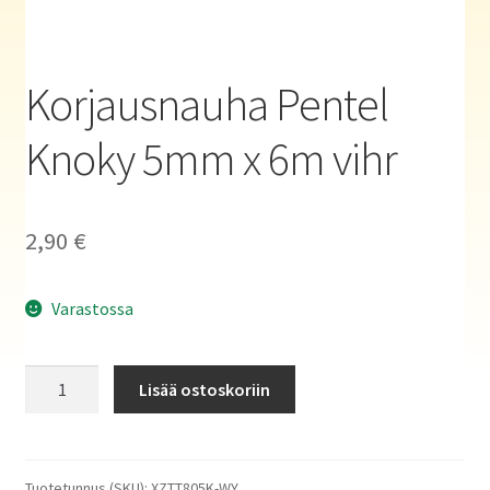
Haluatko kirjailijaksi?
Korjausnauha Pentel
Knoky 5mm x 6m vihr
2,90
€
Varastossa
Korjausnauha
Lisää ostoskoriin
Pentel
Knoky
5mm
x
Tuotetunnus (SKU):
XZTT805K-WY