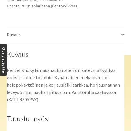
Osasto:
Muut toimiston pientarvikkeet
6m
vihr
määrä
Kuvaus
Ota yhteyttä
Kuvaus
Pentel Knoky korjausnauharolleri on kätevä ja tyylikäs
varuste toimistotöihin. Kynämäinen mekanismi on
helppokäyttöinen ja korjausjälki tarkkaa. Korjausnauhan
leveys 5 mm, nauhan pituus 6 m. Vaihtorulla saatavissa
(XZTTR805-WY)
Tutustu myös