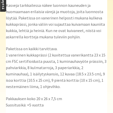
Kasveja tarkkailessa näkee luonnon kauneuden ja
huomaamaan erilaisia värejä ja muotoja, joita luonnosta
löytää. Paketissa on vanerinen helposti mukana kulkeva
kukkaprässi, jonka väliin voi sujauttaa kuivamaan kauniita
kukkia, lehtiä ja heiniä. Kun ne ovat kuivaneet, niistä voi
askarrella kortteja mukana tuleviin pohjiin.
Paketissa on kaikki tarvittava.
1 vanerinen kukkaprässi (2 kuvitettua vanerikantta 23 x 15
cm FSC sertifioidusta puusta, 1 kuminauhavyöte prässiin, 3
pahviarkkia, 8 kulmatarroja, 3 paperiarkkia, 2
kuminauhaa), 1 isäilytyskansio, 12 kuvaa (18.5 x 23.5 cm), 9
isoa korttia (10.5 x 25 cm), 9 pientä korttia (10 x 15 cm), 1
nestemäinen liima, 1 ohjevihko.
Pakkauksen koko 20 x 26 x 7,5 cm
Suositusikä: +5 vuotta