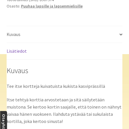
Osasto:
Puuhaa lapsille ja lapsenmielisille
Kuvaus
Lisätiedot
Kuvaus
Tee itse kortteja kuivatuista kukista kasviprässillä
Itse tehtyä korttia arvostetaan ja sitä säilytetään
muistona. Se kertoo kortin saajalle, että toinen on nähnyt
vaivaa hänen vuokseen. Ilahduta ystävää tai sukulaista
Ota yhteyttä
kortilla, joka kertoo sinusta!