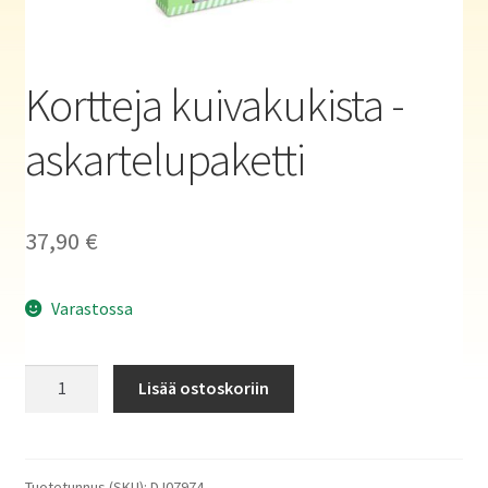
Haluatko kirjailijaksi?
Kortteja kuivakukista -
askartelupaketti
37,90
€
Varastossa
Kortteja
Lisää ostoskoriin
kuivakukista
-
askartelupaketti
määrä
Tuotetunnus (SKU):
DJ07974