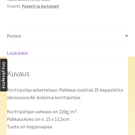
Osasto:
Paperit ja kartongit
Kuvaus
Lisätiedot
Ota yhteyttä
Kuvaus
Korttipohja askarteluun. Pakkaus sisältää 25 kappaletta
yksiosaisia A6-kokoisia korttipohjia.
Korttipohjan vahvuus on 220g/m².
Pakkauskoko on n. 15 x 11,5cm.
Tuote on happovapaa.