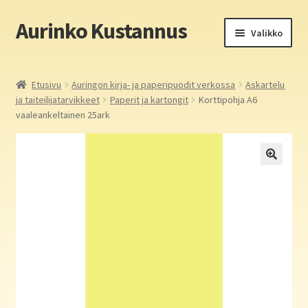
Aurinko Kustannus
Siirry
Siirry
Valikko
navigointiin
sisältöön
Etusivu
Etusivu
Auringon kirja- ja paperipuodit verkossa
Askartelu
ja taiteilijatarvikkeet
Paperit ja kartongit
Korttipohja A6
Yritys
vaaleankeltainen 25ark
In English
Yhteystiedot
Laajen
Aurinko Kustannus: kirjat
alemm
tason
Laajen
Auringon kirja- ja paperipuodit verkossa
valikko
alemm
tason
Media
valikko