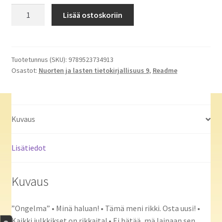
Koululaisen
Lisää ostoskoriin
rahakirja
-
Saavuta
unelmasi
Tuotetunnus (SKU):
9789523734913
Osastot:
Nuorten ja lasten tietokirjallisuus 9
,
Readme
viisaiden
rahataitojen
avulla
määrä
Kuvaus
Lisätiedot
Kuvaus
”Ongelma” • Minä haluan! • Tämä meni rikki. Osta uusi! •
Kaikki julkkikset on rikkaita! • Ei hätää, mä lainaan sen