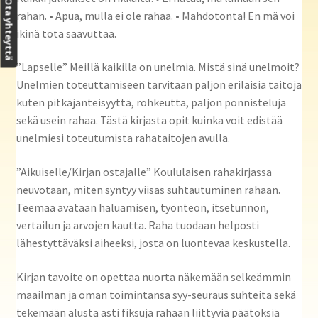
Ota yhteyttä
rahan. • Apua, mulla ei ole rahaa. • Mahdotonta! En mä voi
ikinä tota saavuttaa.
”Lapselle” Meillä kaikilla on unelmia. Mistä sinä unelmoit?
Unelmien toteuttamiseen tarvitaan paljon erilaisia taitoja
kuten pitkäjänteisyyttä, rohkeutta, paljon ponnisteluja
sekä usein rahaa. Tästä kirjasta opit kuinka voit edistää
unelmiesi toteutumista rahataitojen avulla.
”Aikuiselle/Kirjan ostajalle” Koululaisen rahakirjassa
neuvotaan, miten syntyy viisas suhtautuminen rahaan.
Teemaa avataan haluamisen, työnteon, itsetunnon,
vertailun ja arvojen kautta. Raha tuodaan helposti
lähestyttäväksi aiheeksi, josta on luontevaa keskustella.
Kirjan tavoite on opettaa nuorta näkemään selkeämmin
maailman ja oman toimintansa syy-seuraus suhteita sekä
tekemään alusta asti fiksuja rahaan liittyviä päätöksiä