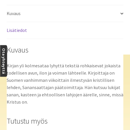
Kuvaus
Lisätiedot
Kuvaus
Ota yhteyttä
Kirjan yli kolmesataa lyhyttä tekstiä rohkaisevat jokaista
todellisen avun, ilon ja voiman lähteelle. Kirjoittaja on
Suomen vanhimman viikoittain ilmestyvän kristillisen
lehden, Sanansaattajan päätoimittaja. Hän kutsuu lukijat
sanan, kasteen ja ehtoollisen lahjojen äärelle, sinne, missä
Kristus on.
Tutustu myös