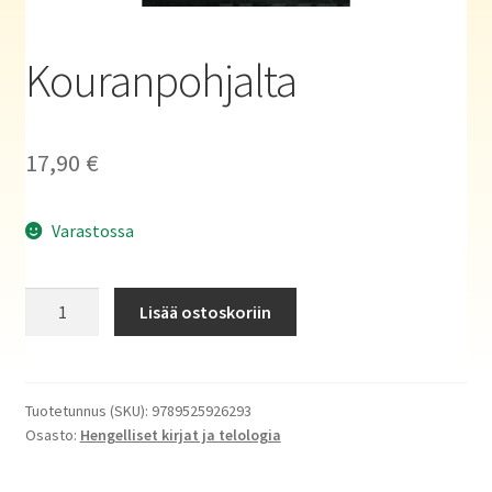
Haluatko kirjailijaksi?
Kouranpohjalta
17,90
€
Varastossa
Kouranpohjalta
Lisää ostoskoriin
määrä
Tuotetunnus (SKU):
9789525926293
Osasto:
Hengelliset kirjat ja telologia