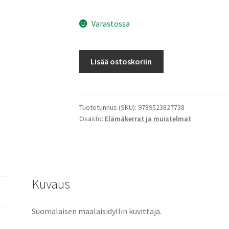
Varastossa
Kultahiekkaa
Lisää ostoskoriin
ihmisten
poluille.
Martta
Wendelinin
Tuotetunnus (SKU):
9789523827738
Osasto:
Elämäkerrat ja muistelmat
elämä
määrä
Kuvaus
Suomalaisen maalaisidyllin kuvittaja.