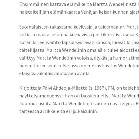
Ensimmäinen kattava elämäkerta Martta Wendelinistä ku
naistaiteilijan elämänkaarta Venäjän keisarikunnan ajast
Suomalaisten rakastama kuvittaja ja taidemaalari Martt
kotia ja maalaiselämää kuvaavista postikorteista sekä Ko
kuten kirjeenvaihto lapsuusystävän kanssa, luovat kirja
taiteilijasta. Martta Wendelinin oma ääni tulee aidosti e
välittyy Martta Wendelinin valoisa, älykäs ja humoristin
hänen taiteeseensa. Kirjassa on runsas kuvitus Wendelin
eläväksi aikalaisvalokuvien avulla.
Kirjoittaja Päivi Ahdeoja-Määttä (s. 1967), FM, on taideh
näyttelyamanuenssi. Hän on työskennellyt Martta Wendel
koonnut useita Martta Wendelinin taiteen näyttelyitä. 
taiteesta artikkeleita eri julkaisuihin.