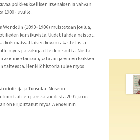
vaa poikkeuksellisen itsenäisen ja vahvan
a 1980-luvulle.
a Wendelin (1893–1986) muistetaan joulua,
tilieden kansikuvista. Uudet lähdeaineistot,
ssa kokonaisvaltaisen kuvan rakastetusta
sille myös päiväkirjaotteiden kautta. Niistä
en asenne elämään, ystäviin ja ennen kaikkea
in taiteesta. Henkilöhistoria tulee myös
istorioitsija ja Tuusulan Museon
inin taiteen parissa vuodesta 2002 ja on
Hän on kirjoittanut myös Wendelinin