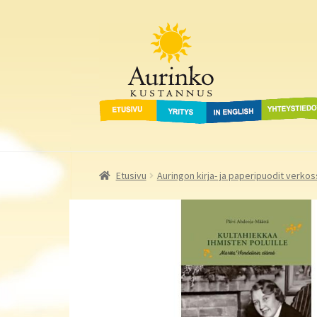
Aurinko Kustannus
Siirry
Siirry
navigointiin
sisältöön
Etusivu
Yritys
In English
Yhteystied
Etusivu
Auringon kirja- ja paperipuodit verkos