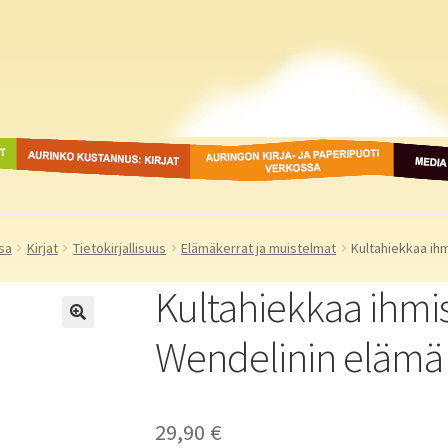
ot
Aurinko Kustannus: kirjat
Auringon kirja- ja
Media
paperipuodit verkossa
sa
Kirjat
Tietokirjallisuus
Elämäkerrat ja muistelmat
Kultahiekkaa ihm
Kultahiekkaa ihmis
Wendelinin elämä
29,90
€