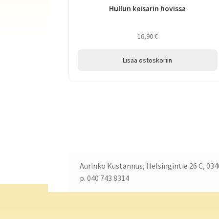
Hullun keisarin hovissa
16,90
€
Lisää ostoskoriin
Aurinko Kustannus, Helsingintie 26 C, 034
p. 040 743 8314