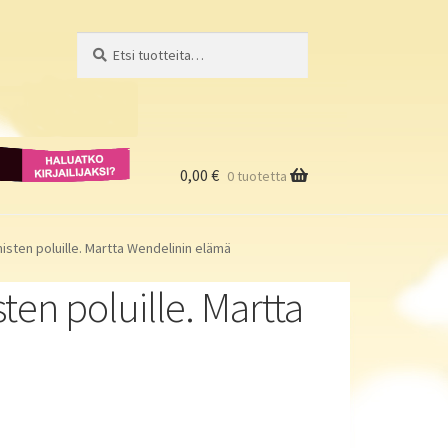
Etsi:
Haku
Haluatko
kirjailijaksi?
0,00
€
0 tuotetta
isten poluille. Martta Wendelinin elämä
ten poluille. Martta