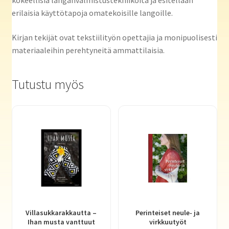
kokeellisia langanvalmistustekniikoita ja esitellään
erilaisia käyttötapoja omatekoisille langoille.
Kirjan tekijät ovat tekstiilityön opettajia ja monipuolisesti
materiaaleihin perehtyneitä ammattilaisia.
Tutustu myös
Villasukkarakkautta –
Perinteiset neule- ja
Ihan musta vanttuut
virkkuutyöt