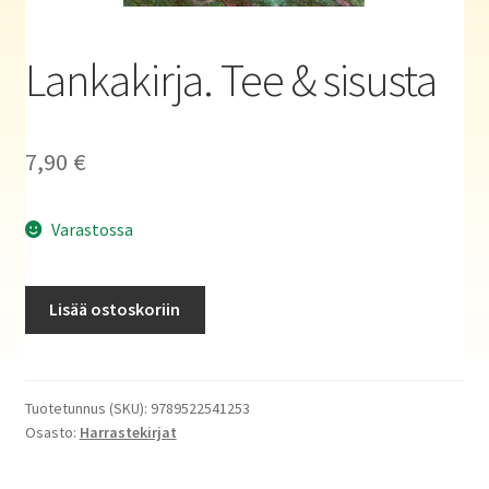
Haluatko kirjailijaksi?
Lankakirja. Tee & sisusta
7,90
€
Varastossa
Lankakirja.
Lisää ostoskoriin
Tee
&
sisusta
määrä
Tuotetunnus (SKU):
9789522541253
Osasto:
Harrastekirjat