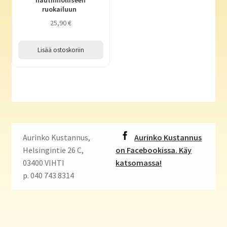
ruokailuun
25,90
€
Lisää ostoskoriin
Aurinko Kustannus,
Aurinko Kustannus
Helsingintie 26 C,
on Facebookissa. Käy
03400 VIHTI
katsomassa!
p. 040 743 8314