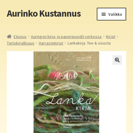
Aurinko Kustannus
Siirry
Siirry
Valikko
navigointiin
sisältöön
Etusivu
Etusivu
Auringon kirja- ja paperipuodit verkossa
Kirjat
Tietokirjallisuus
Harrastekirjat
Lankakirja. Tee & sisusta
Yritys
In English
Yhteystiedot
Laajen
Aurinko Kustannus: kirjat
alemm
tason
Laajen
Auringon kirja- ja paperipuodit verkossa
valikko
alemm
tason
Media
valikko