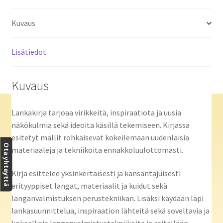
Kuvaus
Lisätiedot
Kuvaus
Lankakirja tarjoaa virikkeitä, inspiraatiota ja uusia
näkökulmia sekä ideoita käsillä tekemiseen. Kirjassa
esitetyt mallit rohkaisevat kokeilemaan uudenlaisia
Ota yhteyttä
materiaaleja ja tekniikoita ennakkoluulottomasti.
Kirja esittelee yksinkertaisesti ja kansantajuisesti
erityyppiset langat, materiaalit ja kuidut sekä
langanvalmistuksen perustekniikan. Lisäksi käydään läpi
lankasuunnittelua, inspiraation lähteitä sekä soveltavia ja