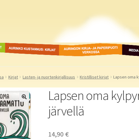
ot
Aurinko Kustannus: kirjat
Auringon kirja- ja
Media
paperipuodit verkossa
sa
Kirjat
Lasten- ja nuortenkirjallisuus
Kristilliset kirjat
Lapsen oma ky
Lapsen oma kylpy
järvellä
14,90
€