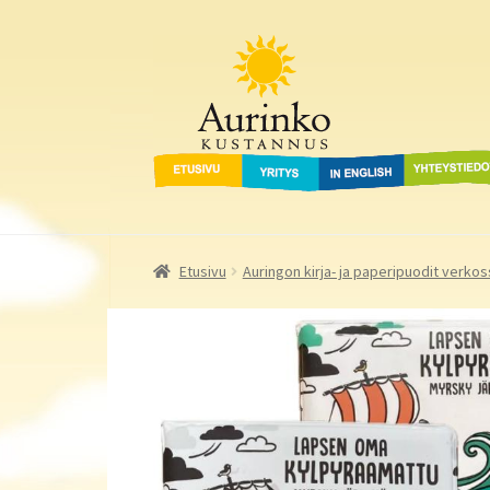
Aurinko Kustannus
Siirry
Siirry
navigointiin
sisältöön
Etusivu
Yritys
In English
Yhteystied
Etusivu
Auringon kirja- ja paperipuodit verkos