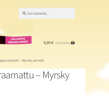
Etsi:
Haku
Haluatko
kirjailijaksi?
0,00
€
0 tuotetta
lpyraamattu – Myrsky järvellä
raamattu – Myrsky