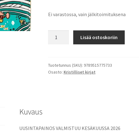
Ei varastossa, vain jälkitoimituksena
Lapsen
Lisää ostoskoriin
oma
kylpyraamattu
-
Myrsky
Tuotetunnus (SKU):
9789515775733
Osasto:
Kristilliset kirjat
järvellä
määrä
Kuvaus
UUSINTAPAINOS VALMISTUU KESÄKUUSSA 2026