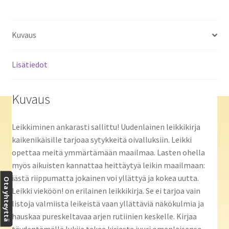
Kuvaus
Lisätiedot
Kuvaus
Leikkiminen ankarasti sallittu! Uudenlainen leikkikirja
kaikenikäisille tarjoaa sytykkeitä oivalluksiin. Leikki
opettaa meitä ymmärtämään maailmaa. Lasten ohella
myös aikuisten kannattaa heittäytyä leikin maailmaan:
iästä riippumatta jokainen voi yllättyä ja kokea uutta.
Ota yhteyttä
Leikki vieköön! on erilainen leikkikirja. Se ei tarjoa vain
listoja valmiista leikeistä vaan yllättäviä näkökulmia ja
hauskaa pureskeltavaa arjen rutiinien keskelle. Kirjaa
täydentämällä lukija tekee kirjasta juuri omanlaisensa.