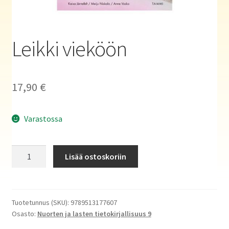
Haluatko kirjailijaksi?
Leikki vieköön
17,90
€
Varastossa
Leikki
Lisää ostoskoriin
vieköön
määrä
Tuotetunnus (SKU):
9789513177607
Osasto:
Nuorten ja lasten tietokirjallisuus 9