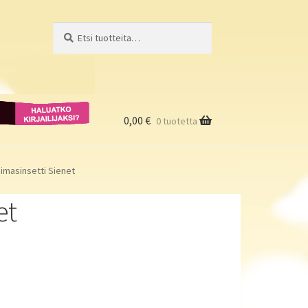
Etsi:
Haku
Haluatko
kirjailijaksi?
0,00
€
0 tuotetta
imasinsetti Sienet
et