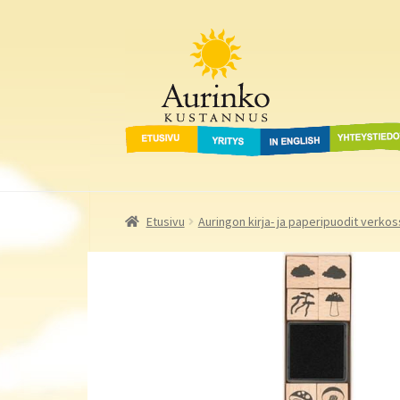
Aurinko Kustannus
Siirry
Siirry
navigointiin
sisältöön
Etusivu
Yritys
In English
Yhteystied
Etusivu
Auringon kirja- ja paperipuodit verkos