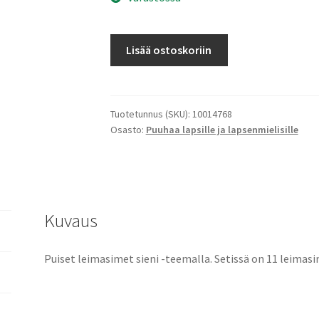
Leimasinsetti
Lisää ostoskoriin
Sienet
määrä
Tuotetunnus (SKU):
10014768
Osasto:
Puuhaa lapsille ja lapsenmielisille
Kuvaus
Puiset leimasimet sieni -teemalla. Setissä on 11 leimasi