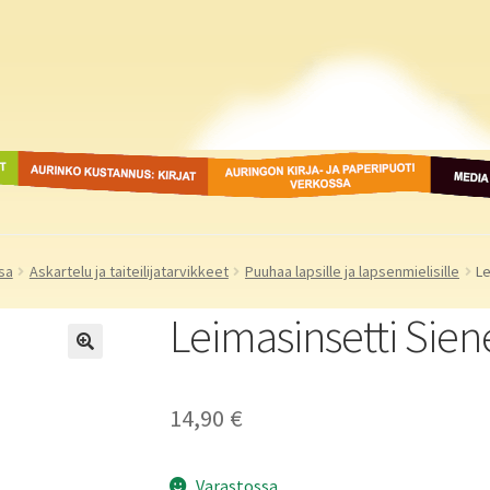
ot
Aurinko Kustannus: kirjat
Auringon kirja- ja
Media
paperipuodit verkossa
sa
Askartelu ja taiteilijatarvikkeet
Puuhaa lapsille ja lapsenmielisille
Le
Leimasinsetti Sien
14,90
€
Varastossa