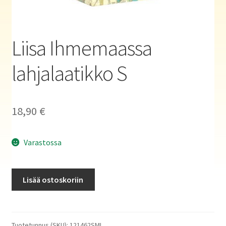
Haluatko kirjailijaksi?
Liisa Ihmemaassa
lahjalaatikko S
18,90
€
Varastossa
Liisa
Lisää ostoskoriin
Ihmemaassa
lahjalaatikko
S
määrä
Tuotetunnus (SKU):
121462SML