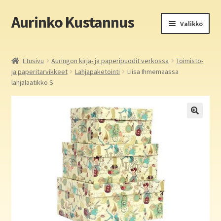
Aurinko Kustannus
Siirry
Siirry
Valikko
navigointiin
sisältöön
Etusivu
Etusivu
Auringon kirja- ja paperipuodit verkossa
Toimisto-
ja paperitarvikkeet
Lahjapaketointi
Liisa Ihmemaassa
Yritys
lahjalaatikko S
In English
Yhteystiedot
Laajen
Aurinko Kustannus: kirjat
alemm
tason
Laajen
Auringon kirja- ja paperipuodit verkossa
valikko
alemm
tason
Media
valikko