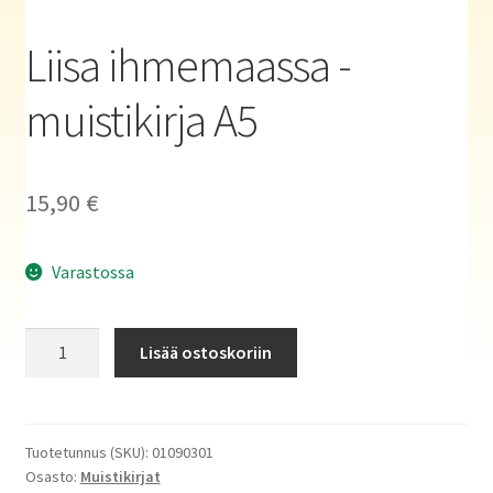
Haluatko kirjailijaksi?
Liisa ihmemaassa -
muistikirja A5
15,90
€
Varastossa
Liisa
Lisää ostoskoriin
ihmemaassa
-
muistikirja
A5
Tuotetunnus (SKU):
01090301
Osasto:
Muistikirjat
määrä