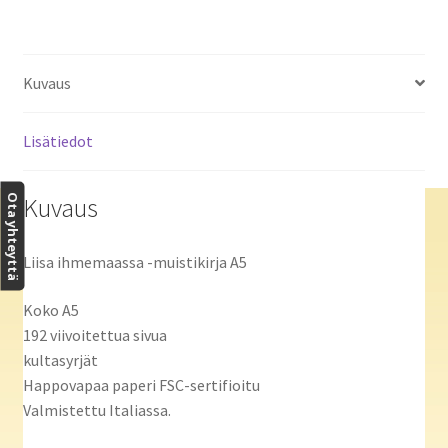
Kuvaus
Lisätiedot
Ota yhteyttä
Kuvaus
Liisa ihmemaassa -muistikirja A5
Koko A5
192 viivoitettua sivua
kultasyrjät
Happovapaa paperi FSC-sertifioitu
Valmistettu Italiassa.