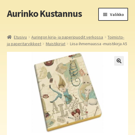
Aurinko Kustannus
Siirry
Siirry
Valikko
navigointiin
sisältöön
Etusivu
Etusivu
Auringon kirja- ja paperipuodit verkossa
Toimisto-
ja paperitarvikkeet
Muistikirjat
Liisa ihmemaassa -muistikirja A5
Yritys
In English
Yhteystiedot
Laajen
Aurinko Kustannus: kirjat
alemm
tason
Laajen
Auringon kirja- ja paperipuodit verkossa
valikko
alemm
tason
Media
valikko