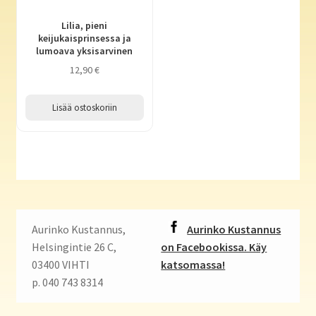
Lilia, pieni
keijukaisprinsessa ja
lumoava yksisarvinen
12,90
€
Lisää ostoskoriin
Aurinko Kustannus,
Aurinko Kustannus
Helsingintie 26 C,
on Facebookissa. Käy
03400 VIHTI
katsomassa!
p. 040 743 8314