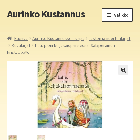
Aurinko Kustannus
Siirry
Siirry
Valikko
navigointiin
sisältöön
Etusivu
Etusivu
Aurinko Kustannuksen kirjat
Lasten ja nuortenkirjat
Kuvakirjat
Lilia, pieni keijukaisprinsessa. Salaperäinen
Yritys
kristallipallo
In English
Yhteystiedot
Laajen
Aurinko Kustannus: kirjat
alemm
tason
Laajen
Auringon kirja- ja paperipuodit verkossa
valikko
alemm
tason
Media
valikko