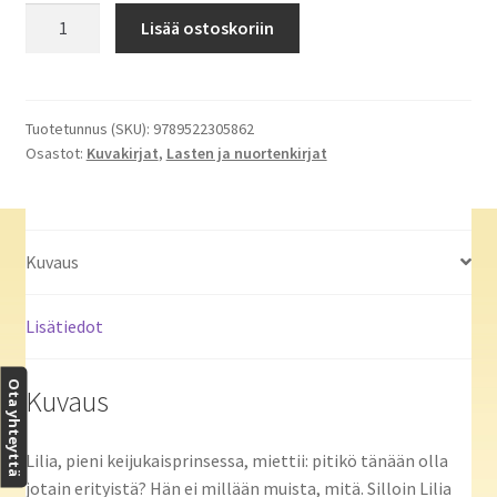
Lilia,
Lisää ostoskoriin
pieni
keijukaisprinsessa.
Salaperäinen
kristallipallo
Tuotetunnus (SKU):
9789522305862
Osastot:
Kuvakirjat
,
Lasten ja nuortenkirjat
määrä
Kuvaus
Lisätiedot
Ota yhteyttä
Kuvaus
Lilia, pieni keijukaisprinsessa, miettii: pitikö tänään olla
jotain erityistä? Hän ei millään muista, mitä. Silloin Lilia