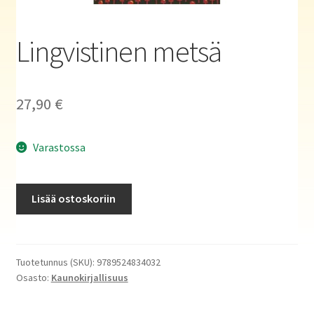
Haluatko kirjailijaksi?
Lingvistinen metsä
27,90
€
Varastossa
Lingvistinen
Lisää ostoskoriin
metsä
määrä
Tuotetunnus (SKU):
9789524834032
Osasto:
Kaunokirjallisuus