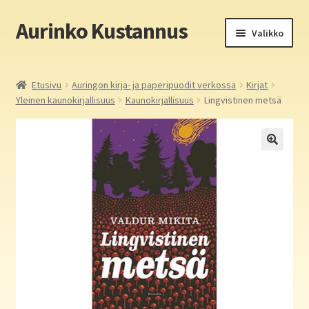
Aurinko Kustannus
Siirry
Siirry
Valikko
navigointiin
sisältöön
Etusivu
Etusivu
Auringon kirja- ja paperipuodit verkossa
Kirjat
Yleinen kaunokirjallisuus
Kaunokirjallisuus
Lingvistinen metsä
Yritys
In English
Yhteystiedot
Laajen
Aurinko Kustannus: kirjat
alemm
tason
Laajen
Auringon kirja- ja paperipuodit verkossa
valikko
alemm
tason
Media
valikko