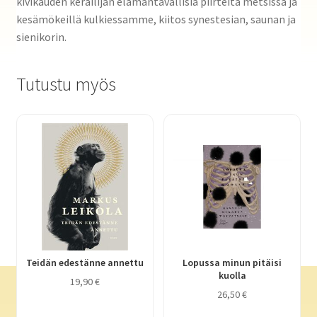
kivikauden keräilijän elämäntavallisia piirteitä metsissä ja
kesämökeillä kulkiessamme, kiitos synestesian, saunan ja
sienikorin.
Tutustu myös
Teidän edestänne annettu
Lopussa minun pitäisi
kuolla
19,90
€
26,50
€