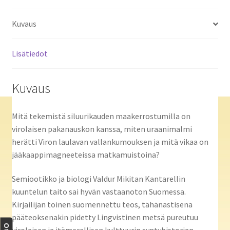
Kuvaus
Lisätiedot
Kuvaus
Mitä tekemistä siluurikauden maakerrostumilla on
virolaisen pakanauskon kanssa, miten uraanimalmi
herätti Viron laulavan vallankumouksen ja mitä vikaa on
jääkaappimagneeteissa matkamuistoina?
Semiootikko ja biologi Valdur Mikitan Kantarellin
kuuntelun taito sai hyvän vastaanoton Suomessa.
Kirjailijan toinen suomennettu teos, tähänastisena
pääteoksenakin pidetty Lingvistinen metsä pureutuu