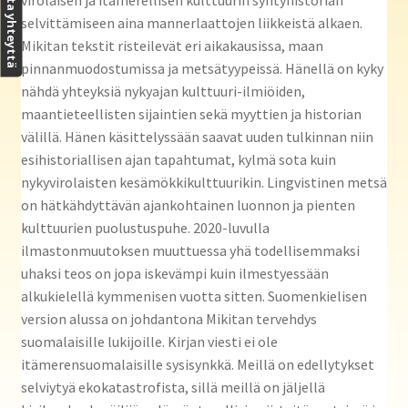
Ota yhteyttä
virolaisen ja itämerellisen kulttuurin syntyhistorian
selvittämiseen aina mannerlaattojen liikkeistä alkaen.
Mikitan tekstit risteilevät eri aikakausissa, maan
pinnanmuodostumissa ja metsätyypeissä. Hänellä on kyky
nähdä yhteyksiä nykyajan kulttuuri-ilmiöiden,
maantieteellisten sijaintien sekä myyttien ja historian
välillä. Hänen käsittelyssään saavat uuden tulkinnan niin
esihistoriallisen ajan tapahtumat, kylmä sota kuin
nykyvirolaisten kesämökkikulttuurikin. Lingvistinen metsä
on hätkähdyttävän ajankohtainen luonnon ja pienten
kulttuurien puolustuspuhe. 2020-luvulla
ilmastonmuutoksen muuttuessa yhä todellisemmaksi
uhaksi teos on jopa iskevämpi kuin ilmestyessään
alkukielellä kymmenisen vuotta sitten. Suomenkielisen
version alussa on johdantona Mikitan tervehdys
suomalaisille lukijoille. Kirjan viesti ei ole
itämerensuomalaisille sysisynkkä. Meillä on edellytykset
selviytyä ekokatastrofista, sillä meillä on jäljellä