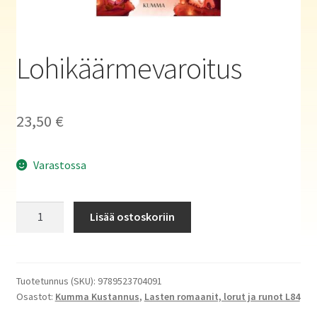
Haluatko kirjailijaksi?
Lohikäärmevaroitus
23,50
€
Varastossa
Lohikäärmevaroitus
Lisää ostoskoriin
määrä
Tuotetunnus (SKU):
9789523704091
Osastot:
Kumma Kustannus
,
Lasten romaanit, lorut ja runot L84