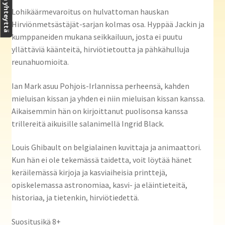
Ota yhteyttä
Lohikäärmevaroitus on hulvattoman hauskan
Hirviönmetsästäjät-sarjan kolmas osa. Hyppää Jackin ja
kumppaneiden mukana seikkailuun, josta ei puutu
yllättäviä käänteitä, hirviötietoutta ja pähkähulluja
reunahuomioita.
Ian Mark asuu Pohjois-Irlannissa perheensä, kahden
mieluisan kissan ja yhden ei niin mieluisan kissan kanssa.
Aikaisemmin hän on kirjoittanut puolisonsa kanssa
trillereitä aikuisille salanimellä Ingrid Black.
Louis Ghibault on belgialainen kuvittaja ja animaattori.
Kun hän ei ole tekemässä taidetta, voit löytää hänet
keräilemässä kirjoja ja kasviaiheisia printtejä,
opiskelemassa astronomiaa, kasvi- ja eläintieteitä,
historiaa, ja tietenkin, hirviötiedettä.
Suositusikä 8+