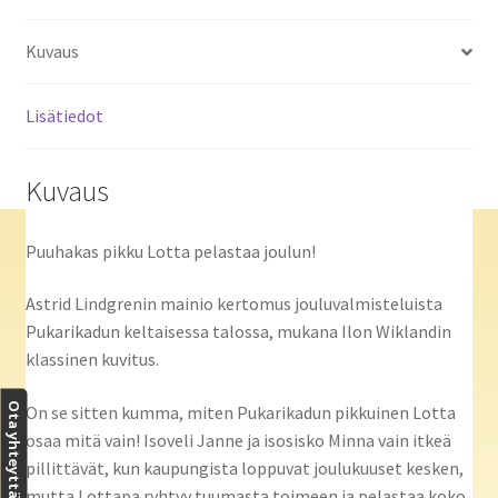
Kuvaus
Lisätiedot
Kuvaus
Puuhakas pikku Lotta pelastaa joulun!
Astrid Lindgrenin mainio kertomus jouluvalmisteluista
Pukarikadun keltaisessa talossa, mukana Ilon Wiklandin
klassinen kuvitus.
Ota yhteyttä
On se sitten kumma, miten Pukarikadun pikkuinen Lotta
osaa mitä vain! Isoveli Janne ja isosisko Minna vain itkeä
pillittävät, kun kaupungista loppuvat joulukuuset kesken,
mutta Lottapa ryhtyy tuumasta toimeen ja pelastaa koko