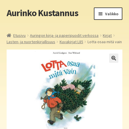
Aurinko Kustannus
Siirry
Siirry
Valikko
navigointiin
sisältöön
Etusivu
Etusivu
Auringon kirja- ja paperipuodit verkossa
Kirjat
Lasten- ja nuortenkirjallisuus
Kuvakirjat L85
Lotta osaa mitä vain
Yritys
In English
Yhteystiedot
Laajen
Aurinko Kustannus: kirjat
alemm
tason
Laajen
Auringon kirja- ja paperipuodit verkossa
valikko
alemm
tason
Media
valikko