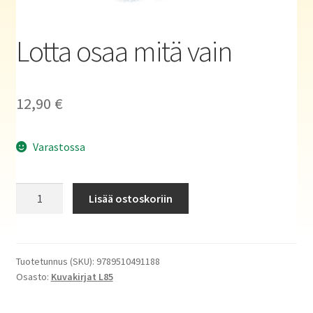
Haluatko kirjailijaksi?
Lotta osaa mitä vain
12,90
€
Varastossa
Lotta
Lisää ostoskoriin
osaa
mitä
vain
määrä
Tuotetunnus (SKU):
9789510491188
Osasto:
Kuvakirjat L85