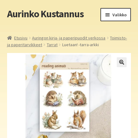
Aurinko Kustannus
Siirry
Siirry
Valikko
navigointiin
sisältöön
Etusivu
Etusivu
Auringon kirja- ja paperipuodit verkossa
Toimisto-
ja paperitarvikkeet
Tarrat
Luetaan! -tarra-arkki
Yritys
In English
Yhteystiedot
Laajen
Aurinko Kustannus: kirjat
alemm
tason
Laajen
Auringon kirja- ja paperipuodit verkossa
valikko
alemm
tason
Media
valikko