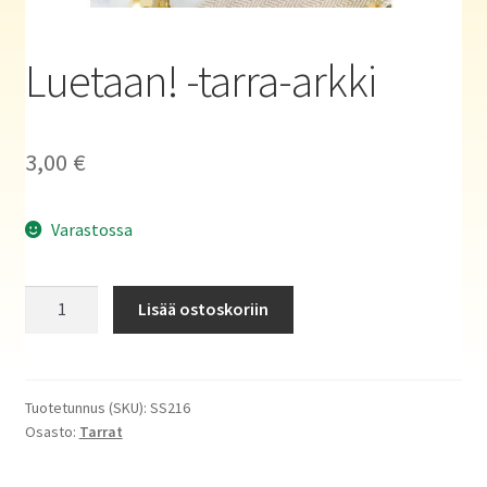
Haluatko kirjailijaksi?
Luetaan! -tarra-arkki
3,00
€
Varastossa
Luetaan!
Lisää ostoskoriin
-
tarra-
arkki
määrä
Tuotetunnus (SKU):
SS216
Osasto:
Tarrat