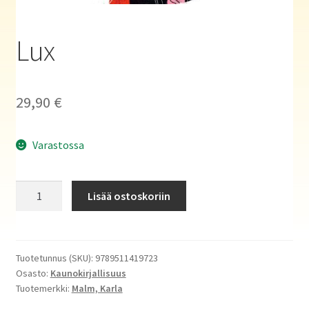
Haluatko kirjailijaksi?
Lux
29,90
€
Varastossa
Lux
Lisää ostoskoriin
määrä
Tuotetunnus (SKU):
9789511419723
Osasto:
Kaunokirjallisuus
Tuotemerkki:
Malm, Karla