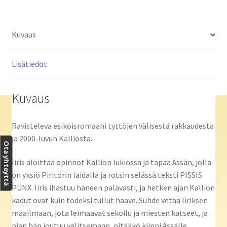
Kuvaus
Lisätiedot
Kuvaus
Ravisteleva esikoisromaani tyttöjen välisestä rakkaudesta
ja 2000-luvun Kalliosta.
Ota yhteyttä
Iiris aloittaa opinnot Kallion lukiossa ja tapaa Ässän, jolla
on yksiö Piritorin laidalla ja rotsin selässä teksti PISSIS
PUNX. Iiris ihastuu häneen palavasti, ja hetken ajan Kallion
kadut ovat kuin todeksi tullut haave. Suhde vetää Iiriksen
maailmaan, jota leimaavat sekoilu ja miesten katseet, ja
pian hän joutuu valitsemaan, pitääkö kiinni Ässälle