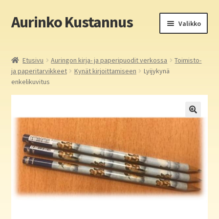
Aurinko Kustannus
Siirry
Siirry
Valikko
navigointiin
sisältöön
Etusivu
Etusivu
Auringon kirja- ja paperipuodit verkossa
Toimisto-
ja paperitarvikkeet
Kynät kirjoittamiseen
Lyijykynä
Yritys
enkelikuvitus
In English
Yhteystiedot
Laajen
Aurinko Kustannus: kirjat
alemm
tason
Laajen
Auringon kirja- ja paperipuodit verkossa
valikko
alemm
tason
Media
valikko