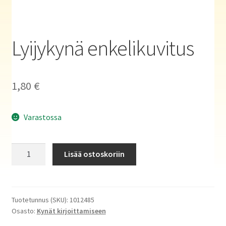
Haluatko kirjailijaksi?
Lyijykynä enkelikuvitus
1,80
€
Varastossa
Lyijykynä
Lisää ostoskoriin
enkelikuvitus
määrä
Tuotetunnus (SKU):
1012485
Osasto:
Kynät kirjoittamiseen