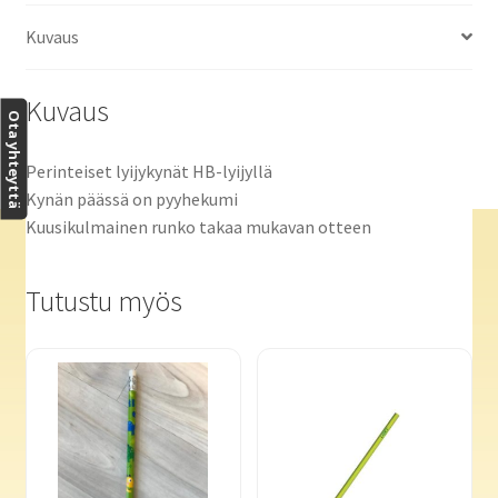
Kuvaus
Kuvaus
Ota yhteyttä
Perinteiset lyijykynät HB-lyijyllä
Kynän päässä on pyyhekumi
Kuusikulmainen runko takaa mukavan otteen
Tutustu myös