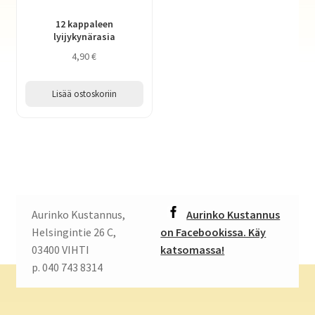
12 kappaleen
lyijykynärasia
4,90
€
Lisää ostoskoriin
Aurinko Kustannus,
Aurinko Kustannus
Helsingintie 26 C,
on Facebookissa. Käy
03400 VIHTI
katsomassa!
p. 040 743 8314