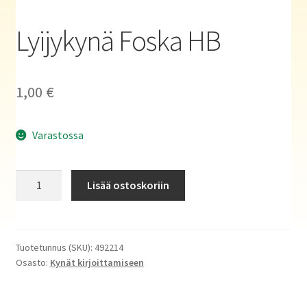
Haluatko kirjailijaksi?
Lyijykynä Foska HB
1,00
€
Varastossa
Lyijykynä
Lisää ostoskoriin
Foska
HB
määrä
Tuotetunnus (SKU):
492214
Osasto:
Kynät kirjoittamiseen