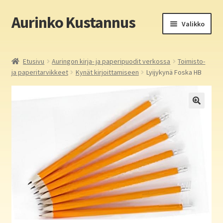
Aurinko Kustannus
Siirry
Siirry
Valikko
navigointiin
sisältöön
Etusivu
Etusivu
Auringon kirja- ja paperipuodit verkossa
Toimisto-
ja paperitarvikkeet
Kynät kirjoittamiseen
Lyijykynä Foska HB
Yritys
In English
Yhteystiedot
Laajen
Aurinko Kustannus: kirjat
alemm
tason
Laajen
Auringon kirja- ja paperipuodit verkossa
valikko
alemm
tason
Media
valikko