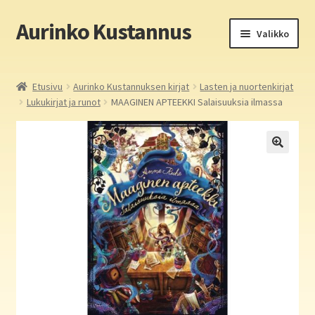
Aurinko Kustannus
Siirry
Siirry
Valikko
navigointiin
sisältöön
Etusivu
Etusivu
Aurinko Kustannuksen kirjat
Lasten ja nuortenkirjat
Lukukirjat ja runot
MAAGINEN APTEEKKI Salaisuuksia ilmassa
Yritys
In English
Yhteystiedot
Laajen
Aurinko Kustannus: kirjat
alemm
tason
Laajen
Auringon kirja- ja paperipuodit verkossa
valikko
alemm
tason
Media
valikko