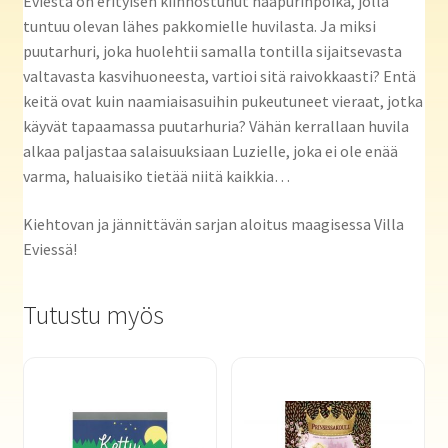
Eviestä on erityisen kiinnostunut naapurinpoika, jolla
tuntuu olevan lähes pakkomielle huvilasta. Ja miksi
puutarhuri, joka huolehtii samalla tontilla sijaitsevasta
valtavasta kasvihuoneesta, vartioi sitä raivokkaasti? Entä
keitä ovat kuin naamiaisasuihin pukeutuneet vieraat, jotka
käyvät tapaamassa puutarhuria? Vähän kerrallaan huvila
alkaa paljastaa salaisuuksiaan Luzielle, joka ei ole enää
varma, haluaisiko tietää niitä kaikkia…
Kiehtovan ja jännittävän sarjan aloitus maagisessa Villa
Eviessä!
Tutustu myös