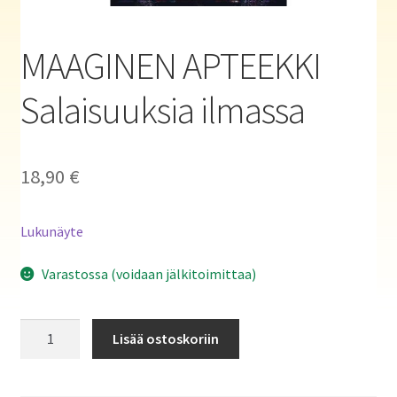
Haluatko kirjailijaksi?
MAAGINEN APTEEKKI
Salaisuuksia ilmassa
18,90
€
Lukunäyte
Varastossa (voidaan jälkitoimittaa)
MAAGINEN
Lisää ostoskoriin
APTEEKKI
Salaisuuksia
ilmassa