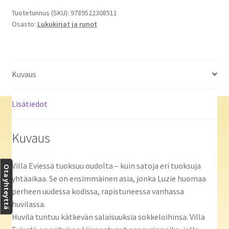
määrä
Tuotetunnus (SKU):
9789522308511
Osasto:
Lukukirjat ja runot
Kuvaus
Lisätiedot
Kuvaus
Villa Eviessä tuoksuu oudolta – kuin satoja eri tuoksuja
Ota yhteyttä
yhtäaikaa. Se on ensimmäinen asia, jonka Luzie huomaa
perheen uudessa kodissa, rapistuneessa vanhassa
huvilassa.
Huvila tuntuu kätkevän salaisuuksia sokkeloihinsa. Villa