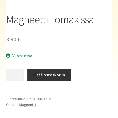
Haluatko kirjailijaksi?
Magneetti Lomakissa
3,90
€
Varastossa
Magneetti
Lisää ostoskoriin
Lomakissa
määrä
Tuotetunnus (SKU):
10011506
Osasto:
Magneetit