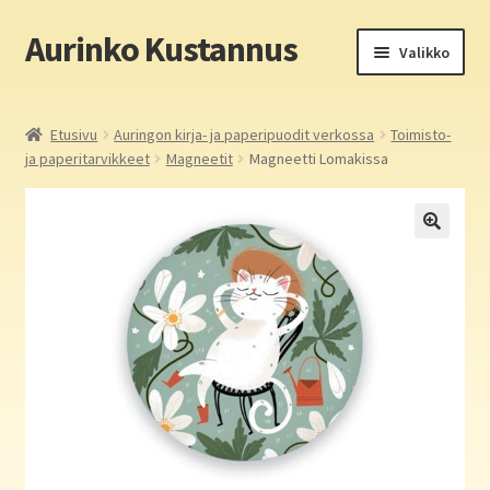
Aurinko Kustannus
Siirry
Siirry
Valikko
navigointiin
sisältöön
Etusivu
Etusivu
Auringon kirja- ja paperipuodit verkossa
Toimisto-
ja paperitarvikkeet
Magneetit
Magneetti Lomakissa
Yritys
In English
Yhteystiedot
Laajen
Aurinko Kustannus: kirjat
alemm
tason
Laajen
Auringon kirja- ja paperipuodit verkossa
valikko
alemm
tason
Media
valikko