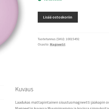
Magneetti
Lisää ostoskoriin
M
Muumimamma
ja
kori
Tuotetunnus (SKU):
10015492
Osasto:
Magneetit
määrä
Kuvaus
Laadukas mattapintainen sisustusmagneetti jääkapin ov
Magneetin kuvassa Muumimamma ja korissa simpukoita, v