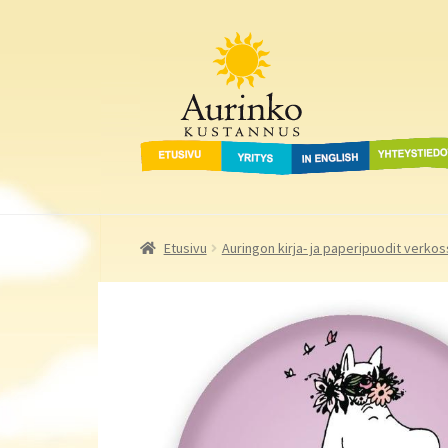
Aurinko Kustannus
Siirry
Siirry
navigointiin
sisältöön
Etusivu
Yritys
In English
Yhteystied
Etusivu
Auringon kirja- ja paperipuodit verkos