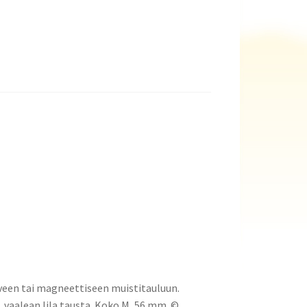
een tai magneettiseen muistitauluun.
aalean lila tausta. Koko M, 56 mm. ©