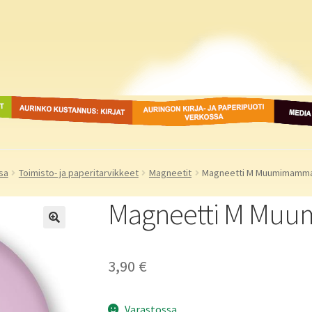
ot
Aurinko Kustannus: kirjat
Auringon kirja- ja
Media
paperipuodit verkossa
sa
Toimisto- ja paperitarvikkeet
Magneetit
Magneetti M Muumimamma 
Magneetti M Muu
3,90
€
Varastossa