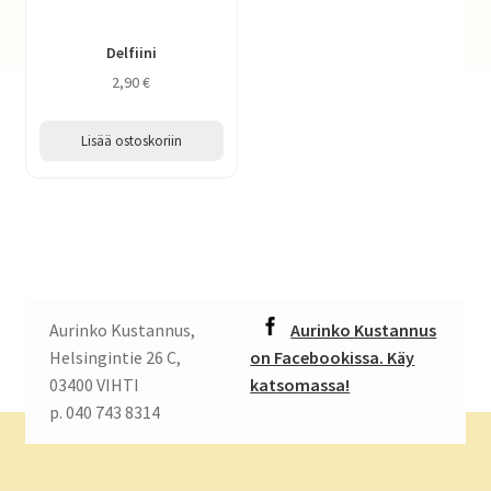
Delfiini
2,90
€
Lisää ostoskoriin
Aurinko Kustannus,
Aurinko Kustannus
Helsingintie 26 C,
on Facebookissa. Käy
03400 VIHTI
katsomassa!
p. 040 743 8314