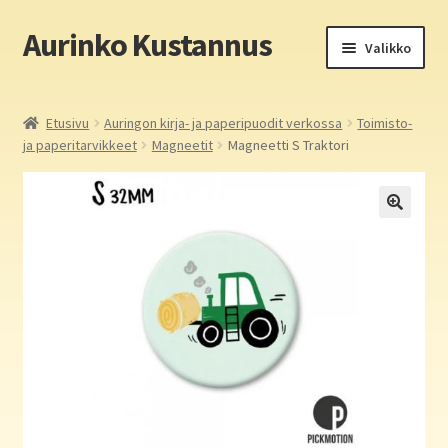
Aurinko Kustannus
Siirry
Siirry
Valikko
navigointiin
sisältöön
Etusivu
Etusivu
Auringon kirja- ja paperipuodit verkossa
Toimisto-
ja paperitarvikkeet
Magneetit
Magneetti S Traktori
Yritys
In English
Yhteystiedot
Laajen
Aurinko Kustannus: kirjat
alemm
tason
Laajen
Auringon kirja- ja paperipuodit verkossa
valikko
alemm
tason
Media
valikko