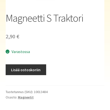
Haluatko kirjailijaksi?
Magneetti S Traktori
2,90
€
Varastossa
Magneetti
Lisää ostoskoriin
S
Traktori
määrä
Tuotetunnus (SKU):
10013484
Osasto:
Magneetit