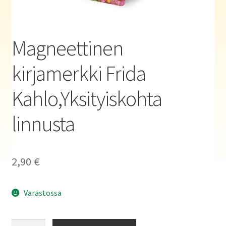
Haluatko kirjailijaksi?
Magneettinen
kirjamerkki Frida
Kahlo,Yksityiskohta
linnusta
2,90
€
Varastossa
Magneettinen