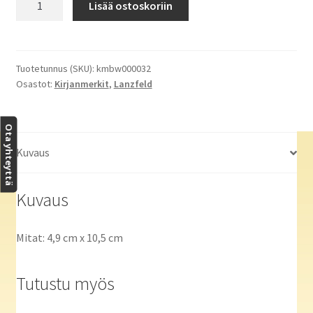
Lisää ostoskoriin
kirjamerkki
Frida
Kahlo,Yksityiskohta
linnusta
Tuotetunnus (SKU):
kmbw000032
Osastot:
Kirjanmerkit
,
Lanzfeld
määrä
Ota yhteyttä
Kuvaus
Kuvaus
Mitat: 4,9 cm x 10,5 cm
Tutustu myös