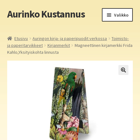
Aurinko Kustannus
Siirry
Siirry
Valikko
navigointiin
sisältöön
Etusivu
Etusivu
Auringon kirja- ja paperipuodit verkossa
Toimisto-
ja paperitarvikkeet
Kirjanmerkit
Magneettinen kirjamerkki Frida
Yritys
Kahlo,Yksityiskohta linnusta
In English
Yhteystiedot
Laajen
Aurinko Kustannus: kirjat
alemm
tason
Laajen
Auringon kirja- ja paperipuodit verkossa
valikko
alemm
tason
Media
valikko