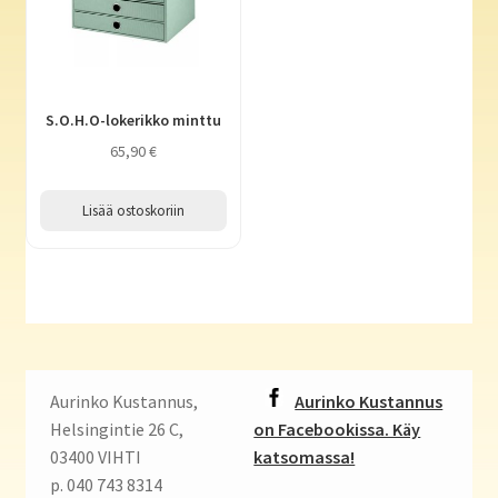
S.O.H.O-lokerikko minttu
65,90
€
Lisää ostoskoriin
Aurinko Kustannus,
Aurinko Kustannus
Helsingintie 26 C,
on Facebookissa. Käy
03400 VIHTI
katsomassa!
p. 040 743 8314