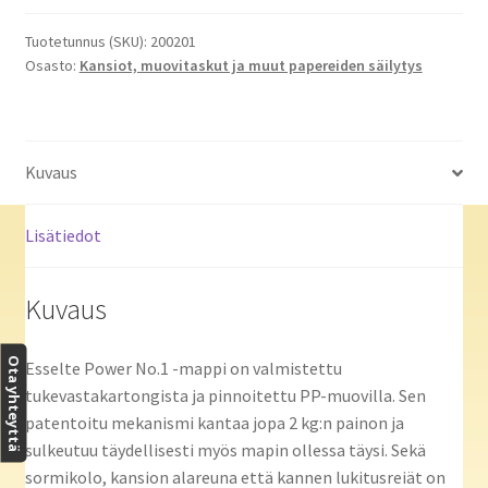
Power
500
Tuotetunnus (SKU):
200201
Osasto:
Kansiot, muovitaskut ja muut papereiden säilytys
A4
keltainen
määrä
Kuvaus
Lisätiedot
Kuvaus
Ota yhteyttä
Esselte Power No.1 -mappi on valmistettu
tukevastakartongista ja pinnoitettu PP-muovilla. Sen
patentoitu mekanismi kantaa jopa 2 kg:n painon ja
sulkeutuu täydellisesti myös mapin ollessa täysi. Sekä
sormikolo, kansion alareuna että kannen lukitusreiät on