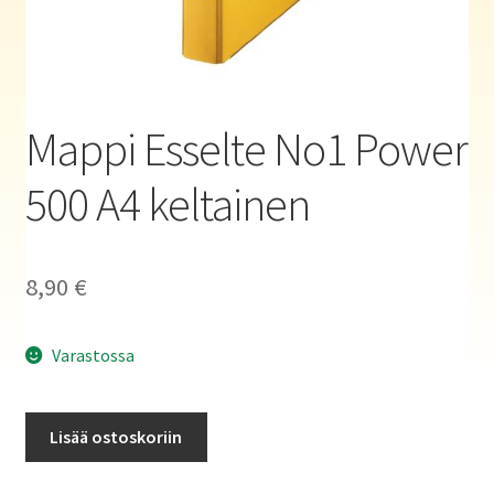
Haluatko kirjailijaksi?
Mappi Esselte No1 Power
500 A4 keltainen
8,90
€
Varastossa
Mappi
Lisää ostoskoriin
Esselte
No1