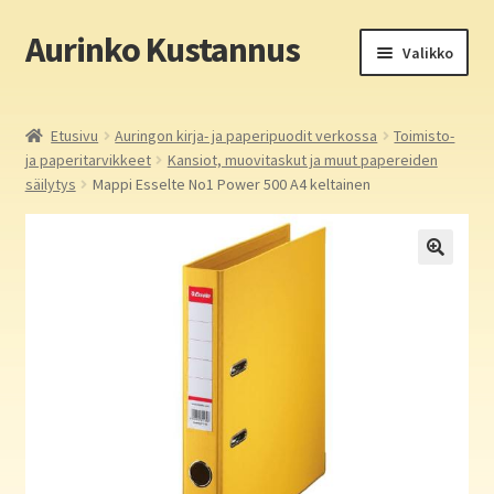
Aurinko Kustannus
Siirry
Siirry
Valikko
navigointiin
sisältöön
Etusivu
Etusivu
Auringon kirja- ja paperipuodit verkossa
Toimisto-
ja paperitarvikkeet
Kansiot, muovitaskut ja muut papereiden
Yritys
säilytys
Mappi Esselte No1 Power 500 A4 keltainen
In English
Yhteystiedot
Laajen
Aurinko Kustannus: kirjat
alemm
tason
Laajen
Auringon kirja- ja paperipuodit verkossa
valikko
alemm
tason
Media
valikko