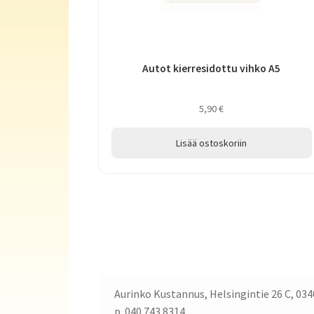
Autot kierresidottu vihko A5
5,90
€
Lisää ostoskoriin
Aurinko Kustannus, Helsingintie 26 C, 034
p. 040 743 8314