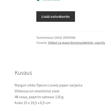
Margot-
Lisää ostoskoriin
muistivihko
määrä
Tuotetunnus (SKU):
DD03566
Osasto:
Vihkot ja muut kirjoituslehtiöt, viesti
Kuvaus
Margot vihko Djecon Lovely paper sarjasta.
Vihkossa on viivoitetut sivut.
48 sivua, paperin vahvuus 120 g.
Koko 15 x 19,5 x 0,5 cm