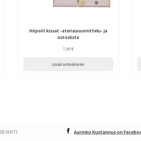
Höpsöt kissat -ateriasuunnittelu- ja
ostoslista
7,90
€
Lisää ostoskoriin
00 VIHTI
Aurinko Kustannus on Faceboo