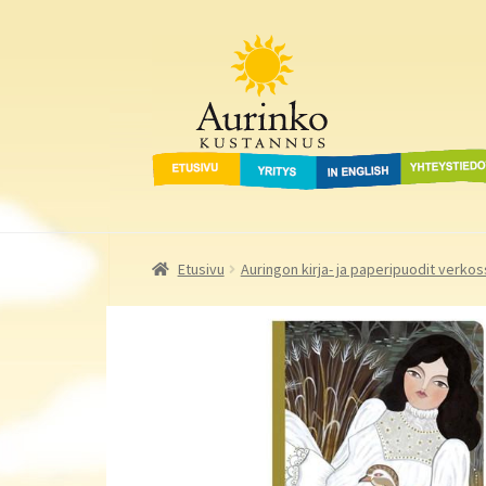
Aurinko Kustannus
Siirry
Siirry
navigointiin
sisältöön
Etusivu
Yritys
In English
Yhteystied
Etusivu
Auringon kirja- ja paperipuodit verkos