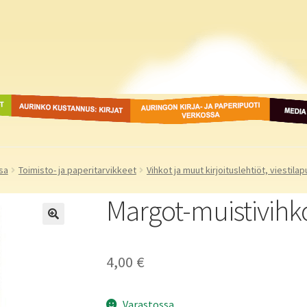
ot
Aurinko Kustannus: kirjat
Auringon kirja- ja
Media
paperipuodit verkossa
sa
Toimisto- ja paperitarvikkeet
Vihkot ja muut kirjoituslehtiöt, viestilap
Margot-muistivihk
4,00
€
Varastossa