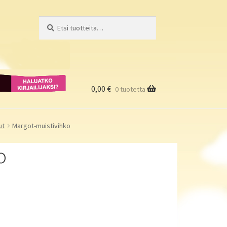
Etsi:
Haku
Haluatko
kirjailijaksi?
0,00
€
0 tuotetta
ut
Margot-muistivihko
o