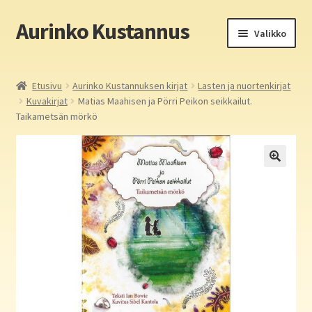
Aurinko Kustannus
Siirry
Siirry
Valikko
navigointiin
sisältöön
Etusivu
Etusivu
Aurinko Kustannuksen kirjat
Lasten ja nuortenkirjat
Kuvakirjat
Matias Maahisen ja Pörri Peikon seikkailut.
Yritys
Taikametsän mörkö
In English
Yhteystiedot
Laajen
Aurinko Kustannus: kirjat
alemm
tason
Laajen
Auringon kirja- ja paperipuodit verkossa
valikko
alemm
tason
Media
valikko