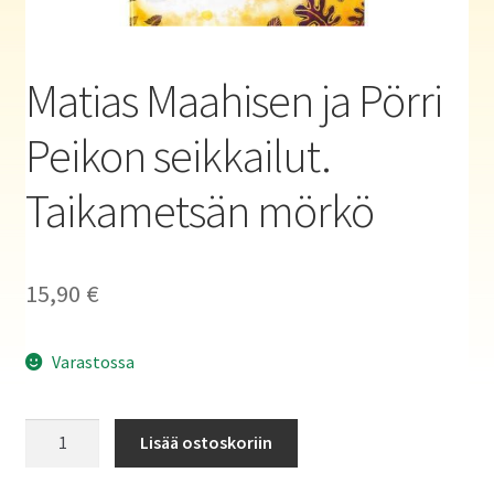
Haluatko kirjailijaksi?
Matias Maahisen ja Pörri
Peikon seikkailut.
Taikametsän mörkö
15,90
€
Varastossa
Matias
Lisää ostoskoriin
Maahisen
ja