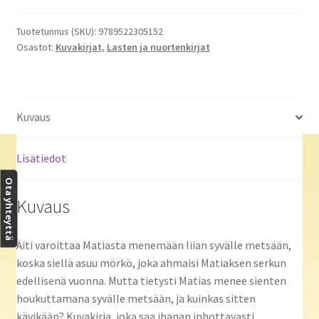
Pörri
Peikon
Tuotetunnus (SKU):
9789522305152
Osastot:
Kuvakirjat
,
Lasten ja nuortenkirjat
seikkailut.
Taikametsän
mörkö
määrä
Kuvaus
Lisätiedot
Ota yhteyttä
Kuvaus
Äiti varoittaa Matiasta menemään liian syvälle metsään,
koska siellä asuu mörkö, joka ahmaisi Matiaksen serkun
edellisenä vuonna. Mutta tietysti Matias menee sienten
houkuttamana syvälle metsään, ja kuinkas sitten
kävikään? Kuvakirja, joka saa ihanan inhottavasti