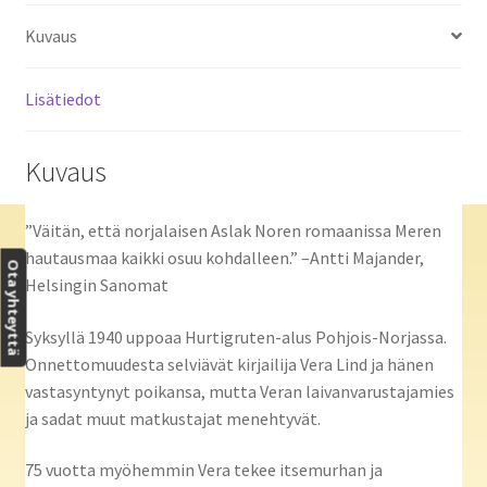
Kuvaus
Lisätiedot
Kuvaus
”Väitän, että norjalaisen Aslak Noren romaanissa Meren
hautausmaa kaikki osuu kohdalleen.” –Antti Majander,
Ota yhteyttä
Helsingin Sanomat
Syksyllä 1940 uppoaa Hurtigruten-alus Pohjois-Norjassa.
Onnettomuudesta selviävät kirjailija Vera Lind ja hänen
vastasyntynyt poikansa, mutta Veran laivanvarustajamies
ja sadat muut matkustajat menehtyvät.
75 vuotta myöhemmin Vera tekee itsemurhan ja