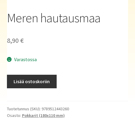
Haluatko kirjailijaksi?
Meren hautausmaa
8,90
€
Varastossa
Meren
Lisää ostoskoriin
hautausmaa
määrä
Tuotetunnus (SKU):
9789512443260
Osasto:
Pokkarit (180x110 mm)