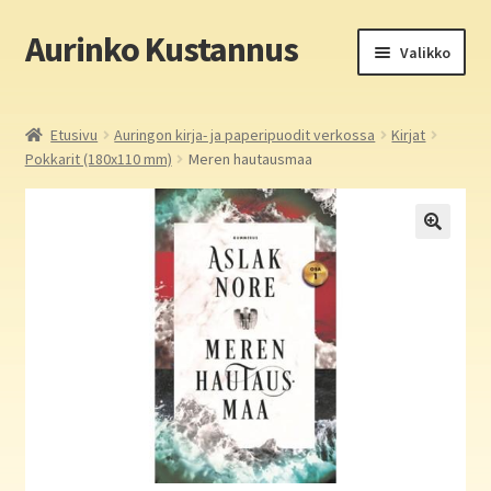
Aurinko Kustannus
Siirry
Siirry
Valikko
navigointiin
sisältöön
Etusivu
Etusivu
Auringon kirja- ja paperipuodit verkossa
Kirjat
Pokkarit (180x110 mm)
Meren hautausmaa
Yritys
In English
Yhteystiedot
Laajen
Aurinko Kustannus: kirjat
alemm
tason
Laajen
Auringon kirja- ja paperipuodit verkossa
valikko
alemm
tason
Media
valikko