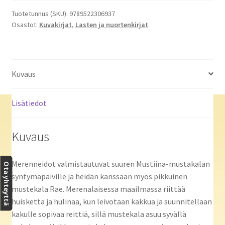
määrä
Tuotetunnus (SKU):
9789522306937
Osastot:
Kuvakirjat
,
Lasten ja nuortenkirjat
Kuvaus
Lisätiedot
Kuvaus
Merenneidot valmistautuvat suuren Mustiina-mustakalan
Ota yhteyttä
syntymäpäiville ja heidän kanssaan myös pikkuinen
mustekala Rae. Merenalaisessa maailmassa riittää
huisketta ja hulinaa, kun leivotaan kakkua ja suunnitellaan
kakulle sopivaa reittiä, sillä mustekala asuu syvällä