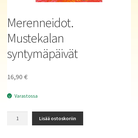
Haluatko kirjailijaksi?
Merenneidot.
Mustekalan
syntymäpäivät
16,90
€
Varastossa
Merenneidot.
Lisää ostoskoriin
Mustekalan
syntymäpäivät