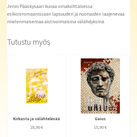
Jenni Pääskysaari kuvaa omakohtaisessa
esikoisromaanissaan lapsuuden ja nuoruuden laajenevaa
mielenmaisemaa aistivoimaisina välähdyksinä.
Tutustu myös
Kirkasta ja välähtelevää
Gaius
28,90
€
15,90
€