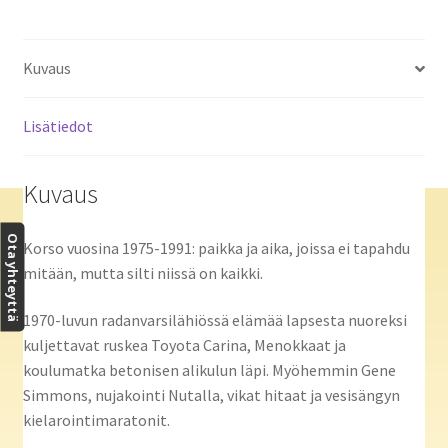
Kuvaus
Lisätiedot
Kuvaus
Ota yhteyttä
Korso vuosina 1975-1991: paikka ja aika, joissa ei tapahdu
mitään, mutta silti niissä on kaikki.
1970-luvun radanvarsilähiössä elämää lapsesta nuoreksi
kuljettavat ruskea Toyota Carina, Menokkaat ja
koulumatka betonisen alikulun läpi. Myöhemmin Gene
Simmons, nujakointi Nutalla, vikat hitaat ja vesisängyn
kielarointimaratonit.