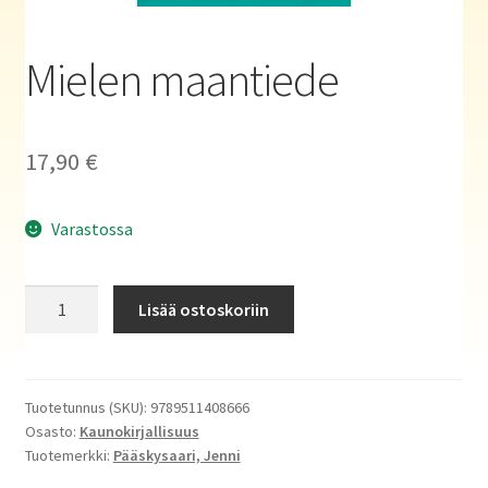
Haluatko kirjailijaksi?
Mielen maantiede
17,90
€
Varastossa
Mielen
Lisää ostoskoriin
maantiede
määrä
Tuotetunnus (SKU):
9789511408666
Osasto:
Kaunokirjallisuus
Tuotemerkki:
Pääskysaari, Jenni