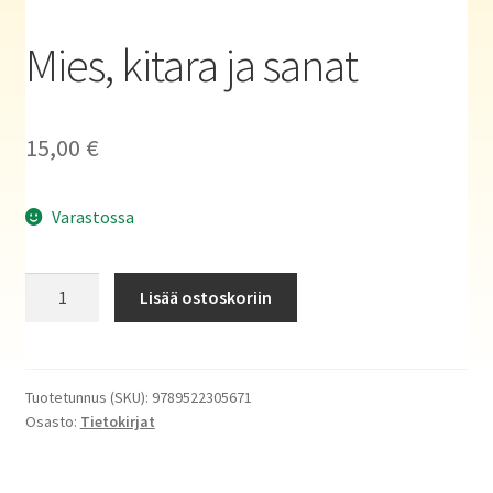
Haluatko kirjailijaksi?
Mies, kitara ja sanat
15,00
€
Varastossa
Mies,
Lisää ostoskoriin
kitara
ja
sanat
määrä
Tuotetunnus (SKU):
9789522305671
Osasto:
Tietokirjat