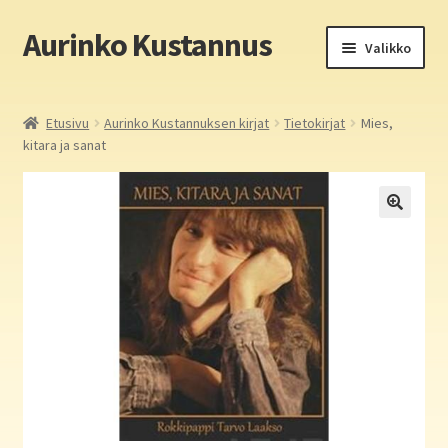
Aurinko Kustannus
Siirry
Siirry
Valikko
navigointiin
sisältöön
Etusivu
Etusivu
Aurinko Kustannuksen kirjat
Tietokirjat
Mies,
kitara ja sanat
Yritys
In English
Yhteystiedot
Laajen
Aurinko Kustannus: kirjat
alemm
tason
Laajen
Auringon kirja- ja paperipuodit verkossa
valikko
alemm
tason
Media
valikko