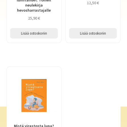
lumitähdet. Toinen
12,50
€
neulekirja
hevosharrastajalle
25,90
€
Lisää ostoskoriin
Lisää ostoskoriin
Mistä virastosta lupa?