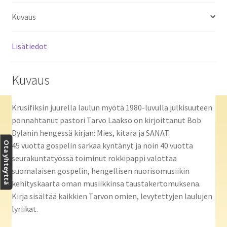
Kuvaus
Lisätiedot
Kuvaus
Krusifiksin juurella laulun myötä 1980-luvulla julkisuuteen
ponnahtanut pastori Tarvo Laakso on kirjoittanut Bob
Dylanin hengessä kirjan: Mies, kitara ja SANAT.
Ota yhteyttä
45 vuotta gospelin sarkaa kyntänyt ja noin 40 vuotta
seurakuntatyössä toiminut rokkipappi valottaa
suomalaisen gospelin, hengellisen nuorisomusiikin
kehityskaarta oman musiikkinsa taustakertomuksena.
Kirja sisältää kaikkien Tarvon omien, levytettyjen laulujen
lyriikat.