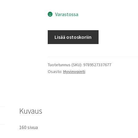
Varastossa
Minun
Lisää ostoskoriin
kipukirjani
-
Talikolla
kipua
Tuotetunnus (SKU):
9789527337677
Osasto:
Hyvinvointi
päähän
määrä
Kuvaus
160 sivua