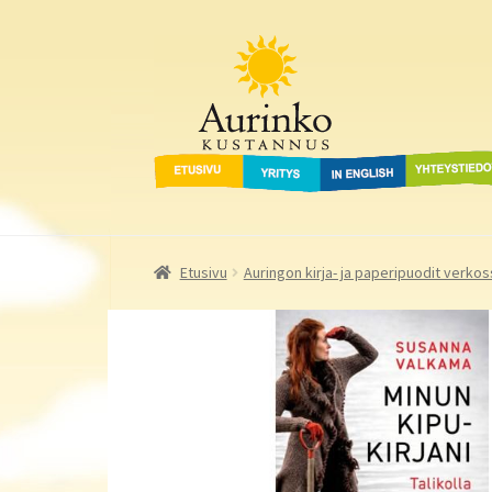
Aurinko Kustannus
Siirry
Siirry
navigointiin
sisältöön
Etusivu
Yritys
In English
Yhteystied
Etusivu
Auringon kirja- ja paperipuodit verkos