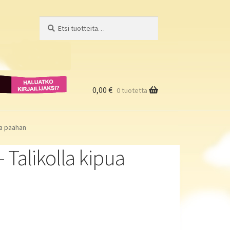
Etsi:
Haku
Haluatko
kirjailijaksi?
0,00
€
0 tuotetta
pua päähän
 Talikolla kipua