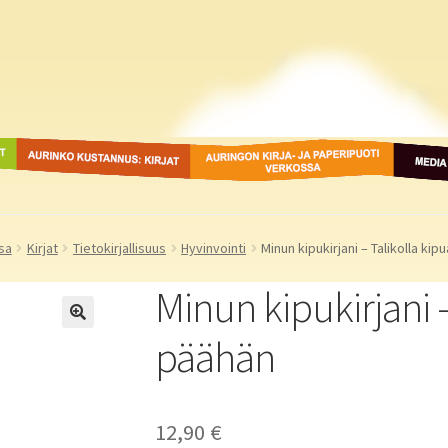
ot
Aurinko Kustannus: kirjat
Auringon kirja- ja
Media
paperipuodit verkossa
sa
Kirjat
Tietokirjallisuus
Hyvinvointi
Minun kipukirjani – Talikolla ki
Minun kipukirjani –
päähän
12,90
€