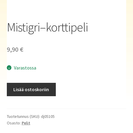
Haluatko kirjailijaksi?
Mistigri–korttipeli
9,90
€
Varastossa
Mistigri–
Lisää ostoskoriin
korttipeli
määrä
Tuotetunnus (SKU):
dj05105
Osasto:
Pelit