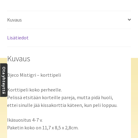
Kuvaus
Lisätiedot
Kuvaus
Ota yhteyttä
Djeco Mistigri – korttipeli
Korttipeli koko perheelle.
Pelissä etsitään korteille pareja, mutta pidä huoli,
ettei sinulle jää kissakorttia käteen, kun peli loppuu.
Ikäsuositus 4-7 v.
Paketin koko on 11,7 x 8,5 x 2,8cm.