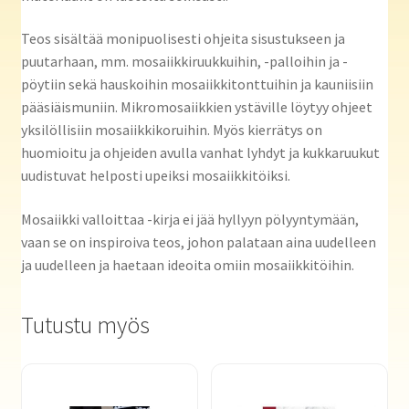
Teos sisältää monipuolisesti ohjeita sisustukseen ja
puutarhaan, mm. mosaiikkiruukkuihin, -palloihin ja -
pöytiin sekä hauskoihin mosaiikkitonttuihin ja kauniisiin
pääsiäismuniin. Mikromosaiikkien ystäville löytyy ohjeet
yksilöllisiin mosaiikkikoruihin. Myös kierrätys on
huomioitu ja ohjeiden avulla vanhat lyhdyt ja kukkaruukut
uudistuvat helposti upeiksi mosaiikkitöiksi.
Mosaiikki valloittaa -kirja ei jää hyllyyn pölyyntymään,
vaan se on inspiroiva teos, johon palataan aina uudelleen
ja uudelleen ja haetaan ideoita omiin mosaiikkitöihin.
Tutustu myös