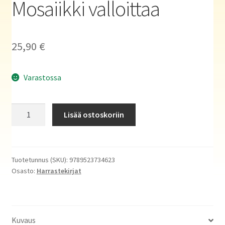
Mosaiikki valloittaa
Haluatko kirjailijaksi?
25,90
€
Varastossa
Mosaiikki
Lisää ostoskoriin
valloittaa
määrä
Tuotetunnus (SKU):
9789523734623
Osasto:
Harrastekirjat
Kuvaus