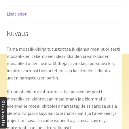
Lisätiedot
Kuvaus
Tämä mosaiikkikirja tutustuttaa lukijansa monipuolisesti
mosaiikkien tekemiseen idearikkaiden ja värikkäiden
mosaiikkitöiden avulla. Malleja ja vinkkejä pursuava kirja
inspiroi varmasti askartelijoita ja käsitöiden tekijöitä
uuden harrastuksen pariin.
Kirjan ohjeiden avulla aloittelija pääsee helposti
mosaiikkien kiehtovaan maailmaan ja pidemmälle
Ota yhteyttä
edenneille mosaiikkitöiden harrastajille se tarjoaa uusia
ideoita. Kirjassa käydään läpi materiaalit ja tarvikkeet ja
ohjeet on kuvattu vaihe vaiheelta ja töissä käytetyt
materiaalit on lueteltu selkeästi.