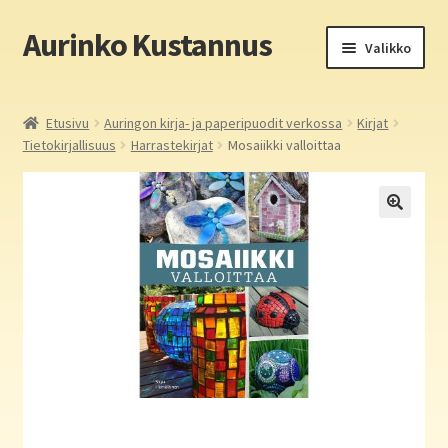
Aurinko Kustannus
Siirry
Siirry
Valikko
navigointiin
sisältöön
Etusivu
Etusivu
Auringon kirja- ja paperipuodit verkossa
Kirjat
Tietokirjallisuus
Harrastekirjat
Mosaiikki valloittaa
Yritys
In English
Yhteystiedot
Laajen
Aurinko Kustannus: kirjat
alemm
tason
Laajen
Auringon kirja- ja paperipuodit verkossa
valikko
alemm
tason
Media
valikko